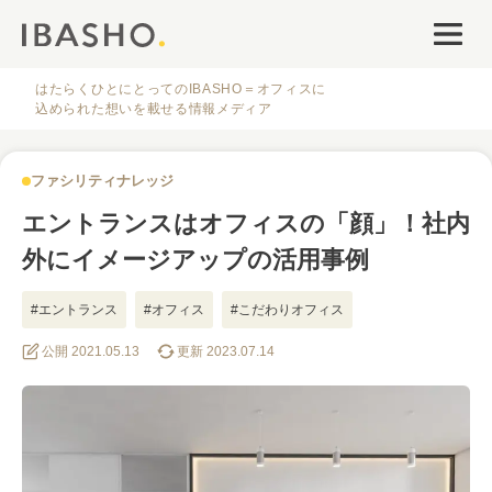
オフィスデザイン
ファシリティナレッジ
はたらくひとにとってのIBASHO＝オフィスに
込められた想いを載せる情報メディア
働き方・キャリア
ファシリティナレッジ
IBASHOについて
エントランスはオフィスの「顔」！社内
外にイメージアップの活用事例
#エントランス
#オフィス
#こだわりオフィス
#ブランディング
公開 2021.05.13
#事例
更新 2023.07.14
人気のタグ
#オフィス
#インタビュー
#ファシリティ
#デザイン
#事例
#働き方
#特集
#レイアウト
#オフィス移転
#その他