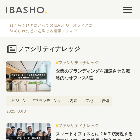
オフィスデザイン
ファシリティナレッジ
はたらくひとにとってのIBASHO＝オフィスに
込められた想いを載せる情報メディア
働き方・キャリア
ファシリティナレッジ
IBASHOについて
ファシリティナレッジ
企業のブランディングを加速させる戦
略的なオフィス5選
#ビジョン
#ブランディング
#内装
#立地
#設備
人気のタグ
2025.10.03
#オフィス
#インタビュー
ファシリティナレッジ
#ファシリティ
#デザイン
#事例
スマートオフィスとは？IoTで実現する
#働き方
#特集
#レイアウト
#オフィス移転
#その他