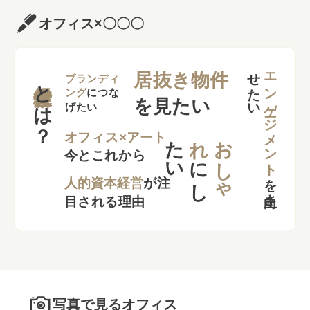
オフィス×〇〇〇
せ
い
エンゲージメント
居抜き物件
とは？
ブランディ
ング
につな
を見たい
げたい
た
い
れ
お
し
ゃ
オフィス×アート
今とこれから
に
し
を
向上さ
た
人的資本経営
が注
目される理由
写真で見るオフィス