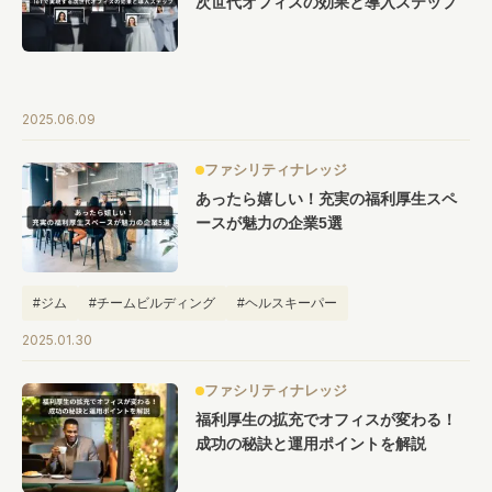
次世代オフィスの効果と導入ステップ
#キャリア
#ノウハウ
#内装
#おしゃれオフィス
#メリット
#こだわりオフィス
#コスト
#コミュニケーション
#フリーアドレス
#ブランディング
2025.06.09
ファシリティナレッジ
あったら嬉しい！充実の福利厚生スペ
ースが魅力の企業5選
#ジム
#チームビルディング
#ヘルスキーパー
#メディテーションルーム
#副業
#特集
#福利厚生
2025.01.30
ファシリティナレッジ
福利厚生の拡充でオフィスが変わる！
成功の秘訣と運用ポイントを解説