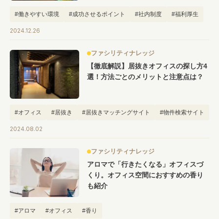
#働きやすい環境
#成功させるポイント
#社内制度
#福利厚生
2024.12.26
ファシリティナレッジ
【徹底解説】居抜きオフィスの探し方4
選！方法ごとのメリットと注意点は？
#オフィス
#居抜き
#居抜きマッチングサイト
#物件検索サイト
#選び方
2024.08.02
ファシリティナレッジ
アロマで「行きたくなる」オフィスづ
くり。オフィス空間におすすめの香り
も紹介
#アロマ
#オフィス
#香り