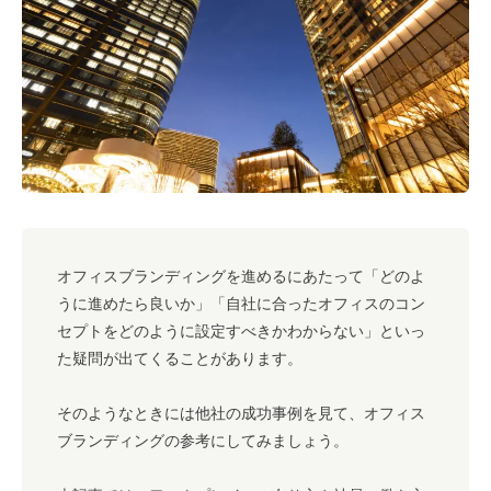
#キャリア
#ノウハウ
#内装
#おしゃれオフィス
#メリット
#こだわりオフィス
#コスト
#コミュニケーション
#フリーアドレス
#ブランディング
オフィスブランディングを進めるにあたって「どのよ
うに進めたら良いか」「自社に合ったオフィスのコン
セプトをどのように設定すべきかわからない」といっ
た疑問が出てくることがあります。
そのようなときには他社の成功事例を見て、オフィス
ブランディングの参考にしてみましょう。