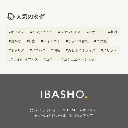
人気のタグ
#オフィス
#インタビュー
#ファシリティ
#デザイン
#事例
#働き方
#特集
#レイアウト
#オフィス移転
#その他
#キャリア
#ノウハウ
#内装
#おしゃれオフィス
#メリット
#こだわりオフィス
#コスト
#コミュニケーション
#フリーアドレス
#ブランディング
はたらくひとにとってのIBASHO＝オフィスに
込められた想いを載せる情報メディア