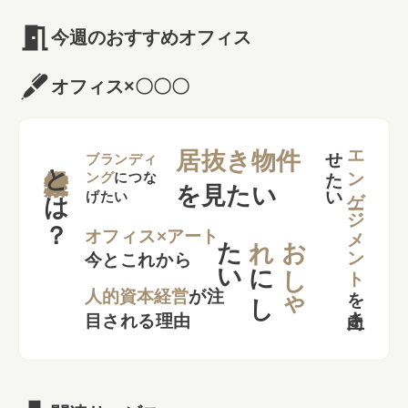
今週のおすすめオフィス
オフィス×〇〇〇
せ
い
エンゲージメント
居抜き物件
とは？
ブランディ
ング
につな
を見たい
げたい
た
い
れ
お
し
ゃ
オフィス×アート
今とこれから
に
し
を
向上さ
た
人的資本経営
が注
目される理由