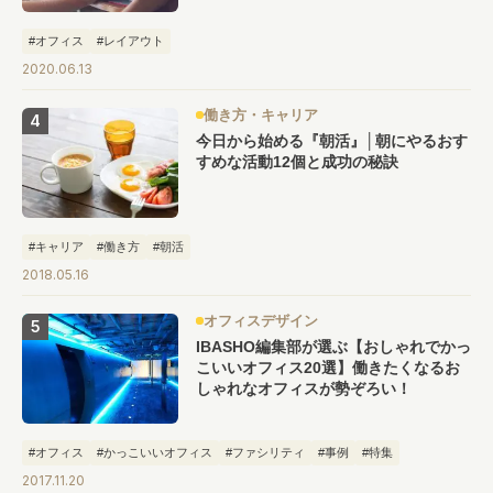
#オフィス
#レイアウト
2020.06.13
働き方・キャリア
今日から始める『朝活』│朝にやるおす
すめな活動12個と成功の秘訣
#キャリア
#働き方
#朝活
2018.05.16
オフィスデザイン
IBASHO編集部が選ぶ【おしゃれでかっ
こいいオフィス20選】働きたくなるお
しゃれなオフィスが勢ぞろい！
#オフィス
#かっこいいオフィス
#ファシリティ
#事例
#特集
2017.11.20