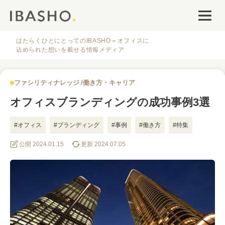
オフィスデザイン
ファシリティナレッジ
はたらくひとにとってのIBASHO＝オフィスに
込められた想いを載せる情報メディア
働き方・キャリア
ファシリティナレッジ
働き方・キャリア
IBASHOについて
オフィスブランディングの成功事例3選
#オフィス
#ブランディング
#事例
#働き方
#特集
公開 2024.01.15
更新 2024.07.05
人気のタグ
#オフィス
#インタビュー
#ファシリティ
#デザイン
#事例
#働き方
#特集
#レイアウト
#オフィス移転
#その他