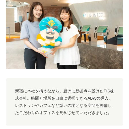
#キャリア
#ノウハウ
#内装
#おしゃれオフィス
#メリット
#こだわりオフィス
#コスト
#コミュニケーション
#フリーアドレス
#ブランディング
新宿に本社を構えながら、豊洲に新拠点を設けたTIS株
式会社。時間と場所を自由に選択できるABWの導入、
レストランやカフェなど憩いの場となる空間を整備し
たこだわりのオフィスを見学させていただきました。