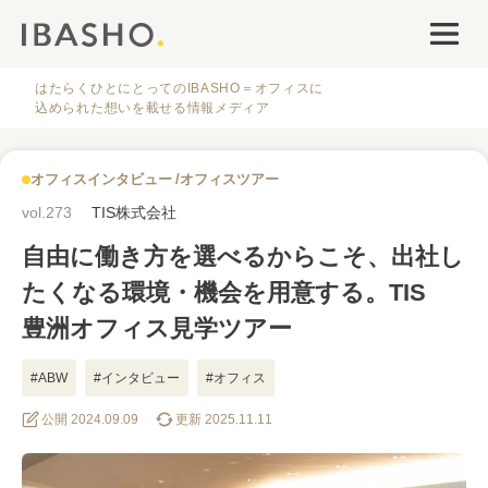
オフィスデザイン
ファシリティナレッジ
はたらくひとにとってのIBASHO＝オフィスに
込められた想いを載せる情報メディア
働き方・キャリア
オフィスインタビュー
オフィスツアー
IBASHOについて
vol.273
TIS株式会社
自由に働き方を選べるからこそ、出社し
たくなる環境・機会を用意する。TIS
豊洲オフィス見学ツアー
人気のタグ
#ABW
#インタビュー
#オフィス
公開 2024.09.09
更新 2025.11.11
#オフィス
#インタビュー
#ファシリティ
#デザイン
#事例
#働き方
#特集
#レイアウト
#オフィス移転
#その他