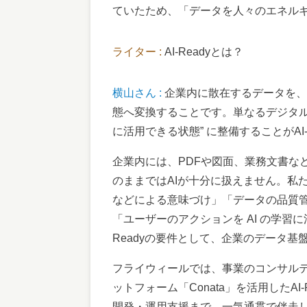
ていたため、「データを人々のエネル
ライター :
AI-Readyとは？
横山さん :
企業内に散在するデータを、
態へ変換することです。単なるデジタル
に活用できる状態” に整備することがAI-
企業内には、PDFや図面、業務文書な
のままではAIが十分に扱えません。私
などによる意味づけ」「データの品質
「ユーザーのアクションを AI の学習に
Readyの要件として、企業のデータ基
フライウィールでは、事業のコンサル
ットフォーム「Conata」を活用したAI
開発・運用支援まで、一気通貫で伴走