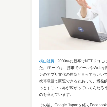
横山社長 :
2000年に新卒でNTTドコ
た。iモードは、携帯でメールやWeb
ンのアプリ文化の原型と言ってもいいで
携帯電話で閲覧できるとあって、爆発
っとすごい世界が広がっていくんだろ
のを覚えています。
その後、Google Japanを経てFace