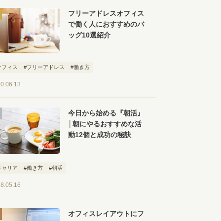
フリーアドレスオフィス
で働く人におすすめのバ
ッグ10選紹介
オフィス
#フリーアドレス
#働き方
0.06.13
今日から始める『朝活』
│朝にやるおすすめな活
動12個と成功の秘訣
キャリア
#働き方
#朝活
8.05.16
オフィスレイアウトにフ