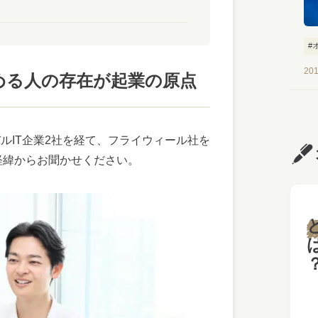
#
#
201
める人の存在が起業の原点
ルIT企業2社を経て、フライウィール社を
経緯からお聞かせください。
と