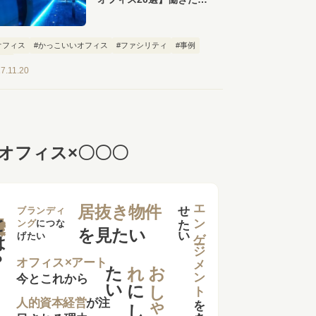
なるおしゃれなオフィス
が勢ぞろい！
オフィス
#かっこいいオフィス
#ファシリティ
#事例
特集
7.11.20
オフィス×〇〇〇
せ
い
エンゲージメント
居抜き物件
は？
ブランディ
ング
につな
を見たい
げたい
た
い
れ
お
し
ゃ
オフィス×アート
今とこれから
に
し
を
向上さ
た
人的資本経営
が注