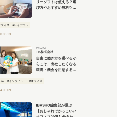
リーソフトは使える？選
び方やおすすめ無料ツー
ル【６選】を紹介
オフィス
#レイアウト
0.06.13
vol.273
TIS株式会社
自由に働き方を選べるか
らこそ、出社したくなる
環境・機会を用意する。
TIS 豊洲オフィス見学
ツアー
ABW
#インタビュー
#オフィス
4.09.09
IBASHO編集部が選ぶ
【おしゃれでかっこいい
オフィス20選】働きたく