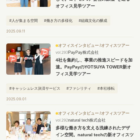
オフィス見学ツアー
#人が集まる空間
#働き方の多様化
#組織文化の醸成
2025.09.11
オフィスインタビュー
オフィスツアー
PayPay株式会社
vol.293
4社を集約し、事業の推進スピードを加
速。PayPayのYOTSUYA TOWER新オ
フィス見学ツアー
#キャッシュレス決済サービス
#ファシリティ
#本社移転
2025.09.01
オフィスインタビュー
オフィスツアー
natural tech株式会社
vol.292
多様な働き方を支える洗練されたデザ
イン空間。natural techの新オフィスツ