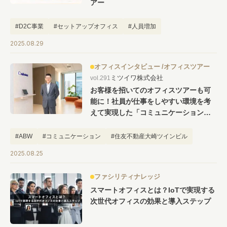
アー
#D2C事業
#セットアップオフィス
#人員増加
2025.08.29
オフィスインタビュー
オフィスツアー
ミツイワ株式会社
vol.291
お客様を招いてのオフィスツアーも可
能に！社員が仕事をしやすい環境を考
えて実現した「コミュニケーション
HUB」ミツイワ大崎オフィスの見学ツ
アー
#ABW
#コミュニケーション
#住友不動産大崎ツインビル
#従業員エンゲージメント向上
2025.08.25
ファシリティナレッジ
スマートオフィスとは？IoTで実現する
次世代オフィスの効果と導入ステップ