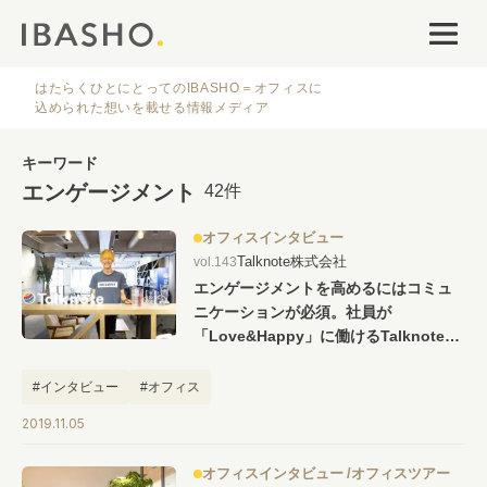
オフィスデザイン
ファシリティナレッジ
はたらくひとにとってのIBASHO＝オフィスに
込められた想いを載せる情報メディア
働き方・キャリア
キーワード
エンゲージメント
42件
IBASHOについて
オフィスインタビュー
Talknote株式会社
vol.143
エンゲージメントを高めるにはコミュ
ニケーションが必須。社員が
「Love&Happy」に働けるTalknoteの
新オフィス
人気のタグ
#インタビュー
#オフィス
2019.11.05
#オフィス
#インタビュー
#ファシリティ
#デザイン
#事例
#働き方
#特集
#レイアウト
#オフィス移転
#その他
オフィスインタビュー
オフィスツアー