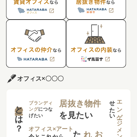
オフィス×〇〇〇
せ
い
エンゲージメント
居抜き物件
とは？
ブランディ
ング
につな
を見たい
げたい
た
い
れ
オフィス×アート
今とこれから