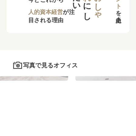
お
し
ゃ
に
し
を
向上さ
た
人的資本経営
が注
目される理由
写真で見るオフィス