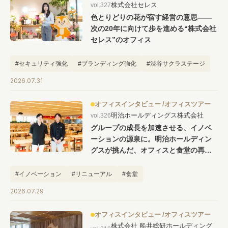
株式会社セレス
vol.327
#キャリア
#ノウハウ
#内装
#おしゃれオフィス
#メリット
色とりどりの花が宿す経営の意思――
#こだわりオフィス
#コスト
#コミュニケーション
次の20年に向けて歩を進める“株式会社
セレス”のオフィス
#フリーアドレス
#ブランディング
#セキュリティ強化
#ブランディング強化
#渋谷サクラステージ
2026.07.31
オフィスインタビュー
オフィスツアー
明治ホールディングス株式会社
vol.326
グループの成長を加速させる、イノベ
ーションの源泉に。明治ホールディン
グスが挑んだ、オフィスと食堂の再定
義
#イノベーション
#リニューアル
#食堂
2026.07.29
オフィスインタビュー
オフィスツアー
株式会社 船井総研ホールディング