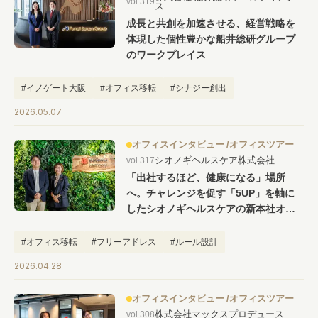
vol.319
ス
成長と共創を加速させる、経営戦略を
体現した個性豊かな船井総研グループ
のワークプレイス
#イノゲート大阪
#オフィス移転
#シナジー創出
2026.05.07
オフィスインタビュー
オフィスツアー
シオノギヘルスケア株式会社
vol.317
「出社するほど、健康になる」場所
へ。チャレンジを促す「5UP」を軸に
したシオノギヘルスケアの新本社オフ
ィス
#オフィス移転
#フリーアドレス
#ルール設計
2026.04.28
オフィスインタビュー
オフィスツアー
株式会社マックスプロデュース
vol.308