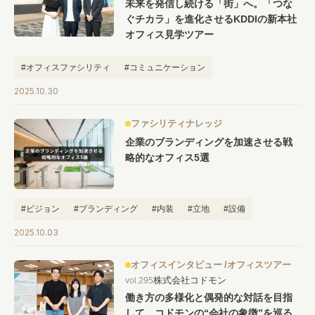
未来を発信し続ける「街」へ。「つな
ぐチカラ」を進化させるKDDIの新本社
オフィス見学ツアー
#オフィスファシリティ
#コミュニケーション
#働き方をアップデート
2025.10.30
ファシリティナレッジ
企業のブランディングを加速させる戦
略的なオフィス5選
#ビジョン
#ブランディング
#内装
#立地
#設備
2025.10.03
オフィスインタビュー
オフィスツアー
株式会社コドモン
vol.295
働き方の多様化と偶発的な対話を目指
して。コドモンの“会社の象徴”を巡る