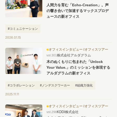
人間力を育む「Echo-Creation」。声
の響き合いで加速するマックスプロデ
ュースの新オフィス
#コミュニケーション
2026.01.15
オフィスインタビュー
オフィスツアー
株式会社アルダグラム
vol.301
木のぬくもりに包まれた「Unlock
Your Value.」のミッションを体現する
アルダグラムの新オフィス
#コラボレーション
#ノンデスクワーカー
#組織力強化
#虎ノ門移転
2025.11.11
オフィスインタビュー
オフィスツアー
KDDI株式会社
vol.298