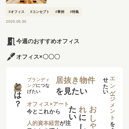
#オフィス
#コンセプト
#事例
#特集
2020.05.30
今週のおすすめオフィス
オフィス×〇〇〇
せ
い
エンゲージメント
居抜き物件
とは？
ブランディ
ング
につな
を見たい
げたい
た
い
れ
お
し
ゃ
オフィス×アート
今とこれから
に
し
を
向上さ
た
人的資本経営
が注