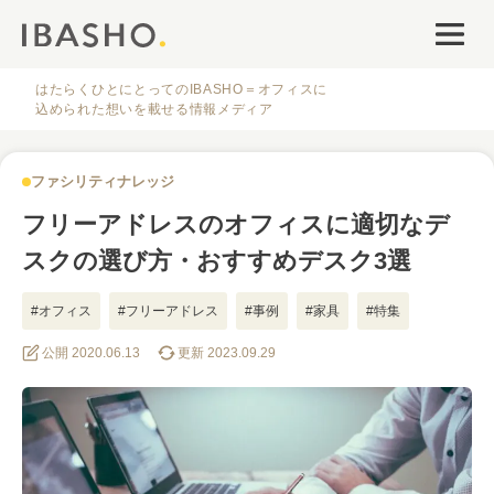
オフィスデザイン
ファシリティナレッジ
はたらくひとにとってのIBASHO＝オフィスに
込められた想いを載せる情報メディア
働き方・キャリア
ファシリティナレッジ
IBASHOについて
フリーアドレスのオフィスに適切なデ
スクの選び方・おすすめデスク3選
#オフィス
#フリーアドレス
#事例
#家具
#特集
公開 2020.06.13
更新 2023.09.29
人気のタグ
#オフィス
#インタビュー
#ファシリティ
#デザイン
#事例
#働き方
#特集
#レイアウト
#オフィス移転
#その他