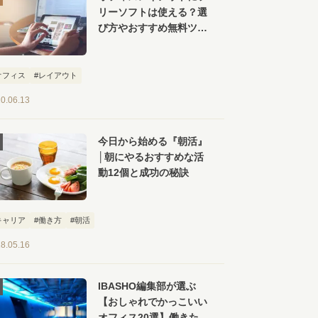
リーソフトは使える？選
び方やおすすめ無料ツー
ル【６選】を紹介
オフィス
#レイアウト
0.06.13
今日から始める『朝活』
│朝にやるおすすめな活
動12個と成功の秘訣
キャリア
#働き方
#朝活
8.05.16
IBASHO編集部が選ぶ
【おしゃれでかっこいい
オフィス20選】働きたく