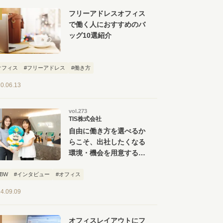
フリーアドレスオフィス
で働く人におすすめのバ
ッグ10選紹介
オフィス
#フリーアドレス
#働き方
0.06.13
vol.273
TIS株式会社
自由に働き方を選べるか
らこそ、出社したくなる
環境・機会を用意する。
TIS 豊洲オフィス見学
ツアー
ABW
#インタビュー
#オフィス
4.09.09
オフィスレイアウトにフ