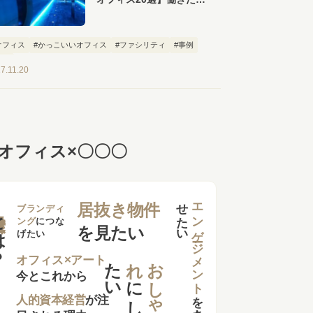
なるおしゃれなオフィス
が勢ぞろい！
オフィス
#かっこいいオフィス
#ファシリティ
#事例
特集
7.11.20
オフィス×〇〇〇
せ
い
エンゲージメント
居抜き物件
は？
ブランディ
ング
につな
を見たい
げたい
た
い
れ
お
し
ゃ
オフィス×アート
今とこれから
に
し
を
向上さ
た
人的資本経営
が注