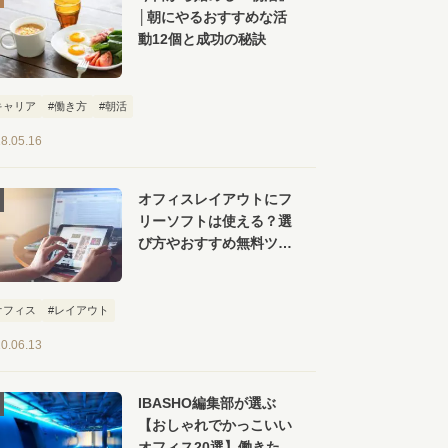
│朝にやるおすすめな活
動12個と成功の秘訣
キャリア
#働き方
#朝活
8.05.16
オフィスレイアウトにフ
リーソフトは使える？選
び方やおすすめ無料ツー
ル【６選】を紹介
オフィス
#レイアウト
0.06.13
IBASHO編集部が選ぶ
【おしゃれでかっこいい
オフィス20選】働きたく