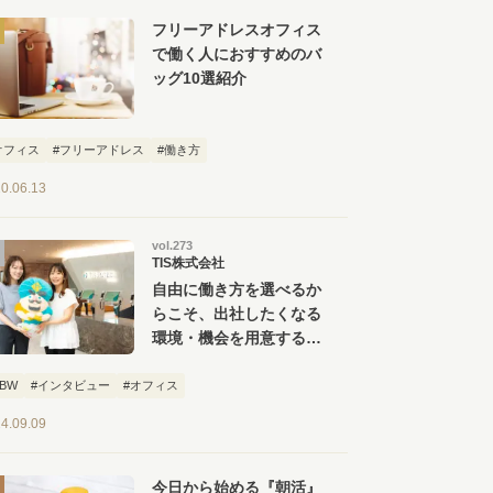
フリーアドレスオフィス
で働く人におすすめのバ
ッグ10選紹介
オフィス
#フリーアドレス
#働き方
0.06.13
vol.273
TIS株式会社
自由に働き方を選べるか
らこそ、出社したくなる
環境・機会を用意する。
TIS 豊洲オフィス見学
ツアー
ABW
#インタビュー
#オフィス
4.09.09
今日から始める『朝活』