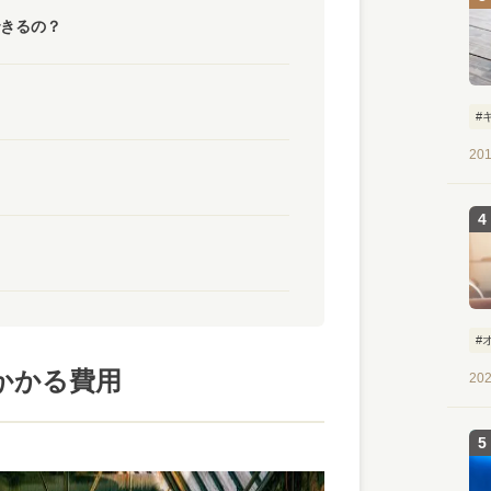
きるの？
#
201
#
かかる費用
202