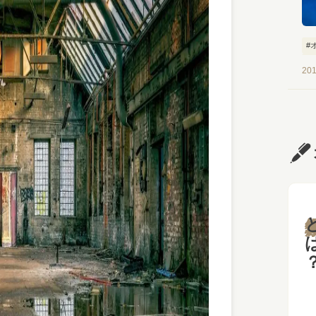
#
#
201
と