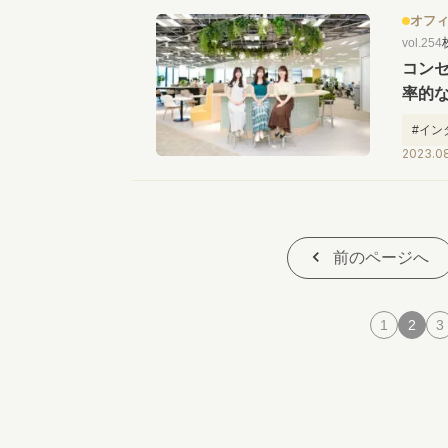
オフ
vol.254
コンセ
率的
ィス
#イン
2023.0
#働き
前のページへ
1
2
3