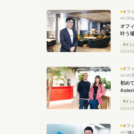
オフ
vol.262
オフ
叶う
#イン
2024.02
オフ
vol.261
初めて
Ast
んだ
#イン
2024.01
オフ
株
vol.5