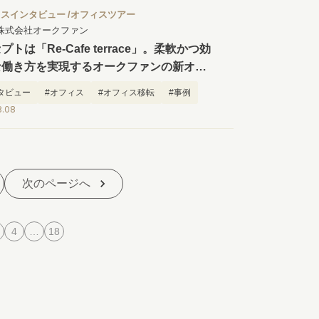
ィスインタビュー
オフィスツアー
株式会社オークファン
プトは「Re-Cafe terrace」。柔軟かつ効
な働き方を実現するオークファンの新オフ
タビュー
#オフィス
#オフィス移転
#事例
8.08
方
次のページへ
4
…
18