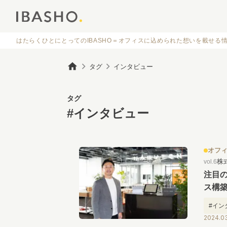
はたらくひとにとってのIBASHO＝オフィスに
込められた想いを載せる
タグ
インタビュー
タグ
#インタビュー
オフ
株
vol.6
注目
ス構築
#イン
2024.03