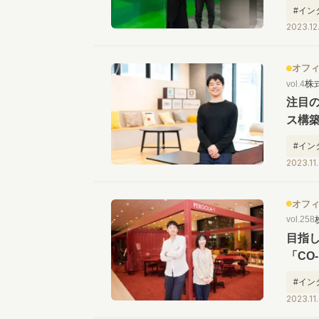
#イン
2023.12
オフ
株
vol.4
注目
ス構
林氏
#イン
2023.11
オフ
vol.258
目指し
「CO
オフィ
#イン
2023.11