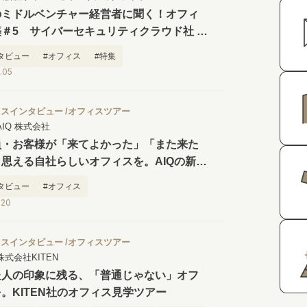
のミドルベンチャー経営者に聞く！オフィ
＃5 サイバーセキュリティクラウド社 小
弘氏
タビュー
#オフィス
#特集
.05
ィスインタビュー
オフィスツアー
AIQ 株式会社
員・お客様が「来てよかった」「また来た
思える自社らしいオフィスを。AIQの新オ
スツアー
タビュー
#オフィス
.20
ィスインタビュー
オフィスツアー
株式会社KITEN
た人の印象に残る、「普通じゃない」オフ
。KITEN社のオフィス見学ツアー