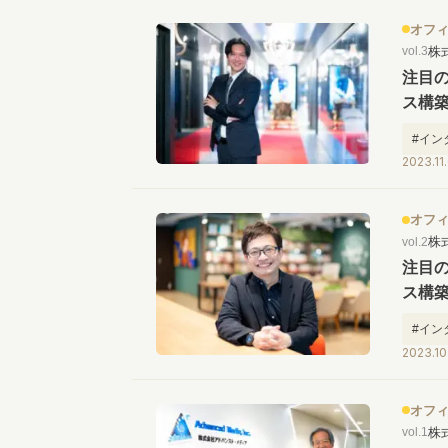
オフ
株
vol.3
注目
ス構築
#イン
2023.11
オフ
株
vol.2
注目
ス構築
#イン
2023.10
オフ
株
vol.1