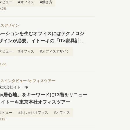
タビュー
#オフィス
#働き方
9.28
ィスデザイン
ベーションを生むオフィスにはテクノロジ
ザインが必要。イトーキの「IT×家具計
の軌跡と新商品に込められた工夫に迫る
タビュー
#オフィス
#オフィスデザイン
ィス家具
#働き方
9.22
ィスインタビュー
オフィスツアー
株式会社イトーキ
×居心地」をキーワードに13階をリニュー
！イトーキ東京本社オフィスツアー
タビュー
#おしゃれオフィス
#オフィス
.13
アウト