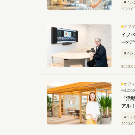
#イン
2023.0
オフ
イノ
ー×デ
画」
#イン
#オフ
2023.0
オフ
vol.255
「活動
アル
#イン
2023.09
#レイ