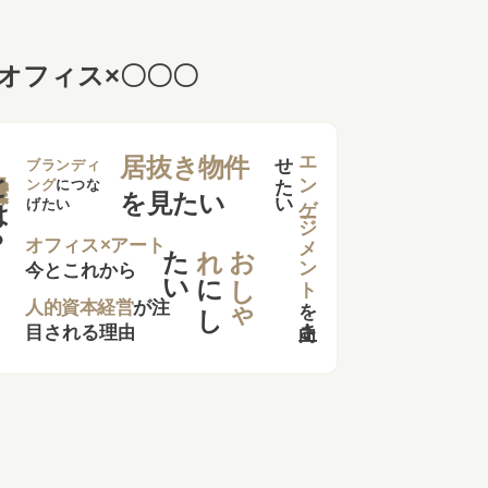
オフィス×〇〇〇
せ
い
エンゲージメント
居抜き物件
は？
ブランディ
ング
につな
を見たい
げたい
た
い
れ
お
し
ゃ
オフィス×アート
今とこれから
に
し
を
向上さ
た
人的資本経営
が注
目される理由