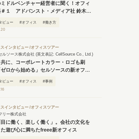
のミドルベンチャー経営者に聞く！オフィ
築＃１ アドバンスト・メディア社 鈴木清
タビュー
#オフィス
#働き方
.20
ィスインタビュー
オフィスツアー
セルソース株式会社 (英文表記: CellSource Co., Ltd.)
と共に、コーポレートカラー・ロゴも刷
「ゼロから始める」セルソースの新オフィ
タビュー
#オフィス
#事例
.16
ィスインタビュー
オフィスツアー
フリー株式会社
面目に働く、楽しく働く」。会社の文化を
た遊び心に満ちたfreee新オフィス