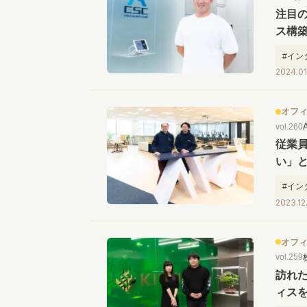
注目
ス構築
池 敏
#イン
2024.01
オフ
vol.260
従業
い」と
フィ
#イン
2023.12
オフ
vol.259
訪れ
ィスを