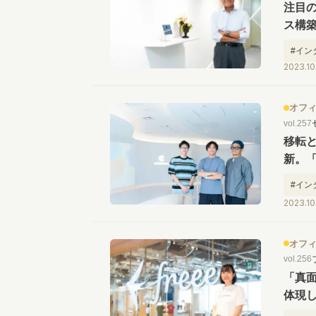
注目
ス構
幸氏
#イン
2023.10
オフ
vol.257
移転
新。
ス
#イン
2023.10
オフ
vol.256
「真
体現し