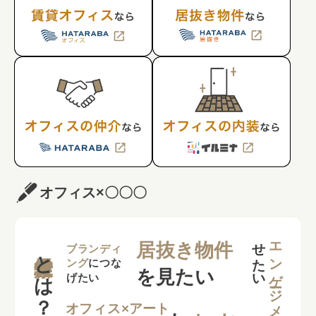
オフィス×〇〇〇
せ
い
エンゲージメント
居抜き物件
とは？
ブランディ
ング
につな
を見たい
げたい
れ
オフィス×アート