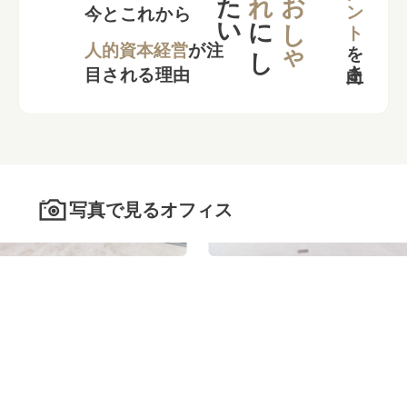
た
い
お
し
ゃ
今とこれから
に
し
を
向上さ
た
人的資本経営
が注
目される理由
写真で見るオフィス