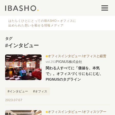
オフィスデザイン
ファシリティナレッジ
はたらくひとにとってのIBASHO＝オフィスに
込められた想いを載せる情報メディア
働き方・キャリア
タグ
#インタビュー
IBASHOについて
オフィスインタビュー
オフィスと経営
PIGNUS株式会社
vol.253
関わる人すべてに「価値を、本気
で」。オフィスづくりにもにじむ、
PIGNUSのタグライン
人気のタグ
#インタビュー
#オフィス
2023.07.07
#オフィス
#インタビュー
#ファシリティ
#デザイン
#事例
#働き方
#特集
#レイアウト
#オフィス移転
#その他
オフィスインタビュー
オフィスツアー