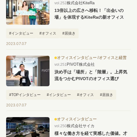
株式会社KiteRa
vol.252
#キャリア
#ノウハウ
#内装
#おしゃれオフィス
#メリット
13倍以上の広さへ移転！「出会いの
#こだわりオフィス
#コスト
#コミュニケーション
場」を体現するKiteRaの新オフィス
#フリーアドレス
#ブランディング
#インタビュー
#オフィス
#居抜き
2023.07.07
オフィスインタビュー
オフィスと経営
PIVOT株式会社
vol.251
決め手は「場所」と「階層」。上昇気
流をつかむPIVOTのオフィス選び
#TOPインタビュー
#インタビュー
#オフィス
#居抜き
2023.07.07
オフィスインタビュー
株式会社サイカ
vol.250
様々な働き方を経て実感した価値。才