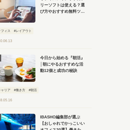
リーソフトは使える？選
び方やおすすめ無料ツー
ル【６選】を紹介
オフィス
#レイアウト
0.06.13
今日から始める『朝活』
│朝にやるおすすめな活
動12個と成功の秘訣
キャリア
#働き方
#朝活
8.05.16
IBASHO編集部が選ぶ
【おしゃれでかっこいい
オフィス20選】働きたく