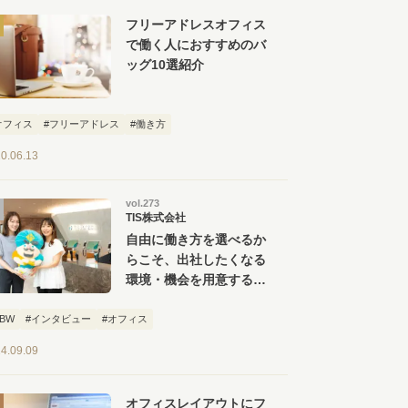
フリーアドレスオフィス
で働く人におすすめのバ
ッグ10選紹介
オフィス
#フリーアドレス
#働き方
0.06.13
vol.273
TIS株式会社
自由に働き方を選べるか
らこそ、出社したくなる
環境・機会を用意する。
TIS 豊洲オフィス見学
ツアー
ABW
#インタビュー
#オフィス
4.09.09
オフィスレイアウトにフ