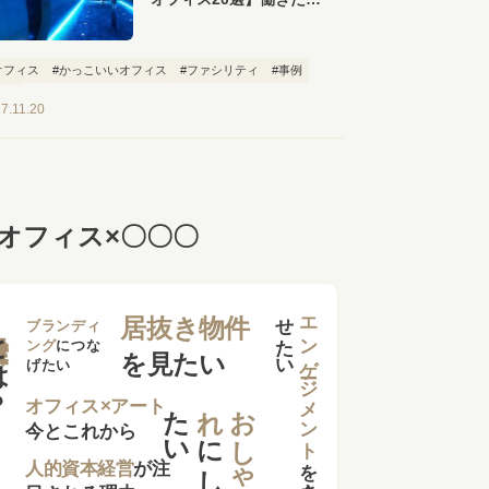
なるおしゃれなオフィス
が勢ぞろい！
オフィス
#かっこいいオフィス
#ファシリティ
#事例
特集
7.11.20
オフィス×〇〇〇
せ
い
エンゲージメント
居抜き物件
は？
ブランディ
ング
につな
を見たい
げたい
た
い
れ
お
し
ゃ
オフィス×アート
今とこれから
に
し
を
向上さ
た
人的資本経営
が注