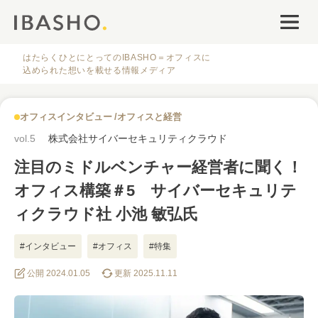
オフィスデザイン
ファシリティナレッジ
はたらくひとにとってのIBASHO＝オフィスに
込められた想いを載せる情報メディア
働き方・キャリア
オフィスインタビュー
オフィスと経営
IBASHOについて
vol.5
株式会社サイバーセキュリティクラウド
注目のミドルベンチャー経営者に聞く！
オフィス構築＃5 サイバーセキュリテ
ィクラウド社 小池 敏弘氏
人気のタグ
#インタビュー
#オフィス
#特集
公開 2024.01.05
更新 2025.11.11
#オフィス
#インタビュー
#ファシリティ
#デザイン
#事例
#働き方
#特集
#レイアウト
#オフィス移転
#その他