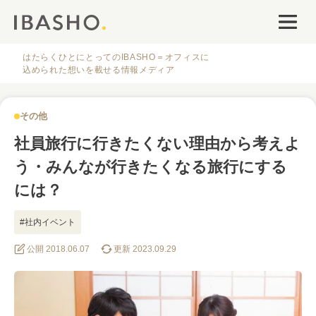
オフィスデザイン
ファシリティナレッジ
はたらくひとにとってのIBASHO＝オフィスに
込められた想いを載せる情報メディア
働き方・キャリア
その他
IBASHOについて
社員旅行に行きたくない理由から考えよ
う・みんなが行きたくなる旅行にする
には？
#社内イベント
人気のタグ
公開 2018.06.07
更新 2023.09.29
#オフィス
#インタビュー
#ファシリティ
#デザイン
#事例
#働き方
#特集
#レイアウト
#オフィス移転
#その他