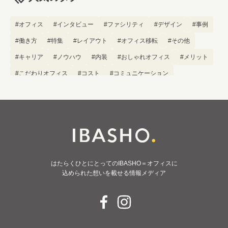
#オフィス
#インタビュー
#ファシリティ
#デザイン
#事例
#働き方
#特集
#レイアウト
#オフィス移転
#その他
#キャリア
#ノウハウ
#内装
#おしゃれオフィス
#メリット
#こだわりオフィス
#コスト
#コミュニケーション
#フリーアドレス
#ブランディング
はたらくひとにとってのIBASHO＝オフィスに
込められた想いを載せる情報メディア