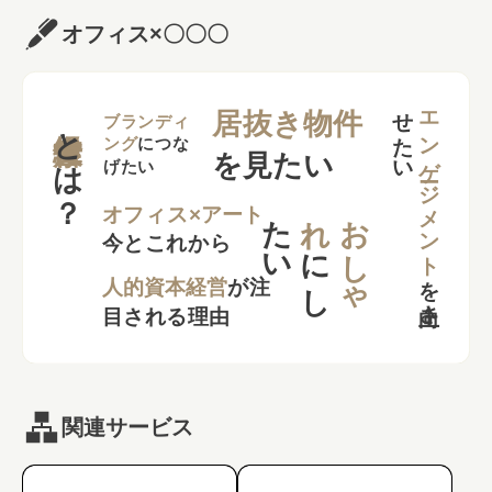
オフィス×〇〇〇
せ
い
エンゲージメント
居抜き物件
とは？
ブランディ
ング
につな
を見たい
げたい
た
い
れ
お
し
ゃ
オフィス×アート
今とこれから
に
し
を
向上さ
た
人的資本経営
が注
目される理由
関連サービス