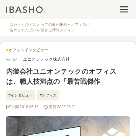
オフィスデザイン
ファシリティナレッジ
はたらくひとにとってのIBASHO＝オフィスに
込められた想いを載せる情報メディア
働き方・キャリア
オフィスインタビュー
IBASHOについて
vol.64
ユニオンテック株式会社
内装会社ユニオンテックのオフィス
は、職人技満点の「最苦戦傑作」
#インタビュー
#オフィス
人気のタグ
公開 2018.05.15
更新 2023.06.21
#オフィス
#インタビュー
#ファシリティ
#デザイン
#事例
#働き方
#特集
#レイアウト
#オフィス移転
#その他