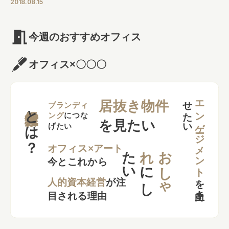
2018.08.15
今週のおすすめオフィス
オフィス×〇〇〇
せ
い
エンゲージメント
居抜き物件
とは？
ブランディ
ング
につな
を見たい
げたい
た
い
れ
お
し
ゃ
オフィス×アート
今とこれから
に
し
を
向上さ
た
人的資本経営
が注
目される理由