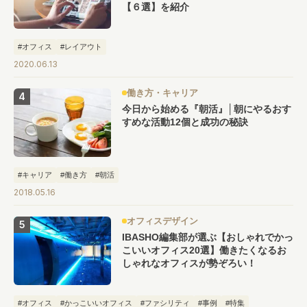
【６選】を紹介
#オフィス
#レイアウト
2020.06.13
働き方・キャリア
今日から始める『朝活』│朝にやるおす
すめな活動12個と成功の秘訣
#キャリア
#働き方
#朝活
2018.05.16
オフィスデザイン
IBASHO編集部が選ぶ【おしゃれでかっ
こいいオフィス20選】働きたくなるお
しゃれなオフィスが勢ぞろい！
#オフィス
#かっこいいオフィス
#ファシリティ
#事例
#特集