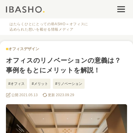
オフィスデザイン
ファシリティナレッジ
はたらくひとにとってのIBASHO＝オフィスに
込められた想いを載せる情報メディア
働き方・キャリア
オフィスデザイン
IBASHOについて
オフィスのリノベーションの意義は？
事例をもとにメリットを解説！
#オフィス
#メリット
#リノベーション
公開 2021.05.13
更新 2023.09.29
人気のタグ
#オフィス
#インタビュー
#ファシリティ
#デザイン
#事例
#働き方
#特集
#レイアウト
#オフィス移転
#その他