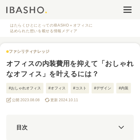
オフィスデザイン
ファシリティナレッジ
はたらくひとにとってのIBASHO＝オフィスに
込められた想いを載せる情報メディア
働き方・キャリア
ファシリティナレッジ
IBASHOについて
オフィスの内装費用を抑えて「おしゃれ
なオフィス」を叶えるには？
#おしゃれオフィス
#オフィス
#コスト
#デザイン
#内装
公開 2023.08.08
更新 2024.10.11
人気のタグ
#オフィス
#インタビュー
#ファシリティ
#デザイン
#事例
目次
#働き方
#特集
#レイアウト
#オフィス移転
#その他