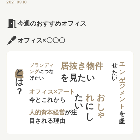
#メリット
2021.03.10
今週のおすすめオフィス
オフィス×〇〇〇
せ
い
エンゲージメント
居抜き物件
とは？
ブランディ
ング
につな
を見たい
げたい
た
い
れ
お
し
ゃ
オフィス×アート
今とこれから
に
し
を
向上さ
た
人的資本経営
が注
目される理由