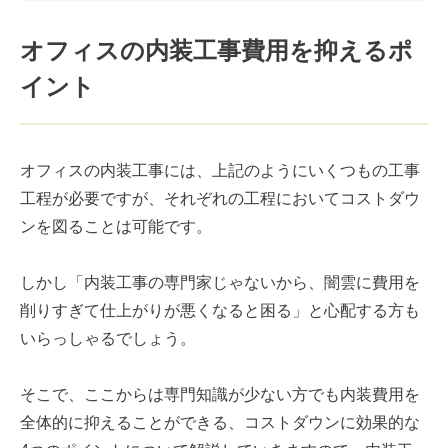
#キャリア
#ノウハウ
#内装
#おしゃれオフィス
#メリット
オフィスの内装工事費用を抑えるポ
#こだわりオフィス
#コスト
#コミュニケーション
イント
#フリーアドレス
#ブランディング
オフィスの内装工事には、上記のようにいくつもの工事
工程が必要ですが、それぞれの工程においてコストダウ
ンを図ることは可能です。
しかし「内装工事の専門家じゃないから、闇雲に費用を
削りすぎて仕上がりが悪くなると困る」と心配する方も
いらっしゃるでしょう。
そこで、ここからは専門知識が少ない方でも内装費用を
全体的に抑えることができる、コストダウンに効果的な