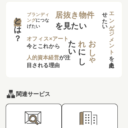
せ
い
エンゲージメント
居抜き物件
とは？
ブランディ
ング
につな
を見たい
げたい
た
い
れ
お
し
ゃ
オフィス×アート
今とこれから
に
し
を
向上さ
た
人的資本経営
が注
目される理由
関連サービス