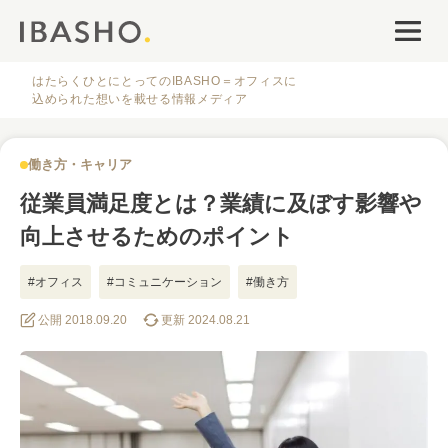
オフィスデザイン
ファシリティナレッジ
はたらくひとにとってのIBASHO＝オフィスに
込められた想いを載せる情報メディア
働き方・キャリア
働き方・キャリア
IBASHOについて
従業員満足度とは？業績に及ぼす影響や
向上させるためのポイント
#オフィス
#コミュニケーション
#働き方
公開 2018.09.20
更新 2024.08.21
人気のタグ
#オフィス
#インタビュー
#ファシリティ
#デザイン
#事例
#働き方
#特集
#レイアウト
#オフィス移転
#その他