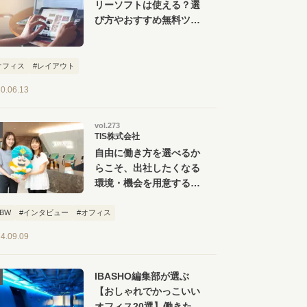
リーソフトは使える？選
び方やおすすめ無料ツー
ル【６選】を紹介
オフィス
#レイアウト
0.06.13
vol.273
TIS株式会社
自由に働き方を選べるか
らこそ、出社したくなる
環境・機会を用意する。
TIS 豊洲オフィス見学
ツアー
ABW
#インタビュー
#オフィス
4.09.09
IBASHO編集部が選ぶ
【おしゃれでかっこいい
オフィス20選】働きたく