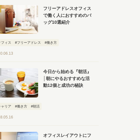
フリーアドレスオフィス
で働く人におすすめのバ
ッグ10選紹介
オフィス
#フリーアドレス
#働き方
0.06.13
今日から始める『朝活』
│朝にやるおすすめな活
動12個と成功の秘訣
キャリア
#働き方
#朝活
8.05.16
オフィスレイアウトにフ