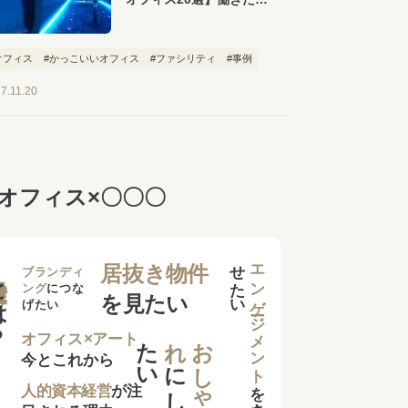
なるおしゃれなオフィス
が勢ぞろい！
オフィス
#かっこいいオフィス
#ファシリティ
#事例
特集
7.11.20
オフィス×〇〇〇
せ
い
エンゲージメント
居抜き物件
は？
ブランディ
ング
につな
を見たい
げたい
た
い
れ
お
し
ゃ
オフィス×アート
今とこれから
に
し
を
向上さ
た
人的資本経営
が注