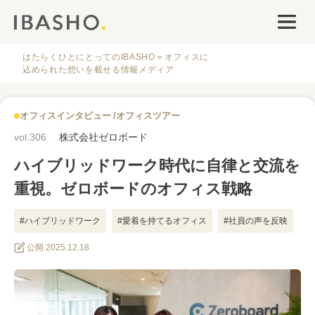
オフィスデザイン
ファシリティナレッジ
はたらくひとにとってのIBASHO＝オフィスに
込められた想いを載せる情報メディア
働き方・キャリア
オフィスインタビュー
オフィスツアー
IBASHOについて
vol.306
株式会社ゼロボード
ハイブリッドワーク時代に自律と交流を
重視。ゼロボードのオフィス戦略
#ハイブリッドワーク
#愛着を持てるオフィス
#社員の声を反映
人気のタグ
公開 2025.12.18
#オフィス
#インタビュー
#ファシリティ
#デザイン
#事例
#働き方
#特集
#レイアウト
#オフィス移転
#その他