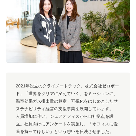
#キャリア
#ノウハウ
#内装
#おしゃれオフィス
#メリット
#こだわりオフィス
#コスト
#コミュニケーション
#フリーアドレス
#ブランディング
2021年設立のクライメートテック、株式会社ゼロボー
ド。「世界をクリアに変えていく」をミッションに、
温室効果ガス排出量の算定・可視化をはじめとしたサ
ステナビリティ経営の支援事業を展開しています。
人員増加に伴い、シェアオフィスから自社拠点を設
立。社員向けにアンケートを実施し、「オフィスに愛
着を持ってほしい」という想いを反映させました。