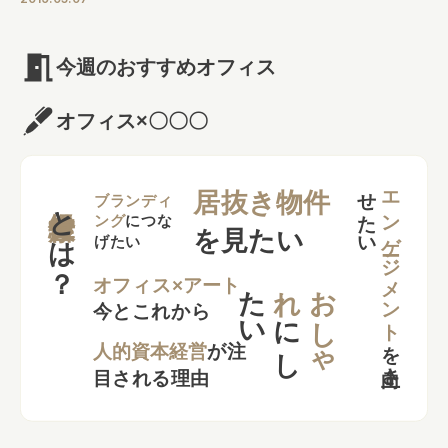
今週のおすすめオフィス
オフィス×〇〇〇
せ
い
エンゲージメント
居抜き物件
とは？
ブランディ
ング
につな
を見たい
げたい
た
い
れ
お
し
ゃ
オフィス×アート
今とこれから
に
し
を
向上さ
た
人的資本経営
が注
目される理由