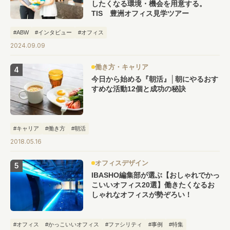
したくなる環境・機会を用意する。
TIS 豊洲オフィス見学ツアー
#ABW
#インタビュー
#オフィス
2024.09.09
働き方・キャリア
今日から始める『朝活』│朝にやるおす
すめな活動12個と成功の秘訣
#キャリア
#働き方
#朝活
2018.05.16
オフィスデザイン
IBASHO編集部が選ぶ【おしゃれでかっ
こいいオフィス20選】働きたくなるお
しゃれなオフィスが勢ぞろい！
#オフィス
#かっこいいオフィス
#ファシリティ
#事例
#特集