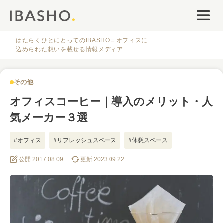
オフィスデザイン
ファシリティナレッジ
はたらくひとにとってのIBASHO＝オフィスに
込められた想いを載せる情報メディア
働き方・キャリア
その他
IBASHOについて
オフィスコーヒー｜導入のメリット・人
気メーカー３選
#オフィス
#リフレッシュスペース
#休憩スペース
公開 2017.08.09
更新 2023.09.22
人気のタグ
#オフィス
#インタビュー
#ファシリティ
#デザイン
#事例
#働き方
#特集
#レイアウト
#オフィス移転
#その他