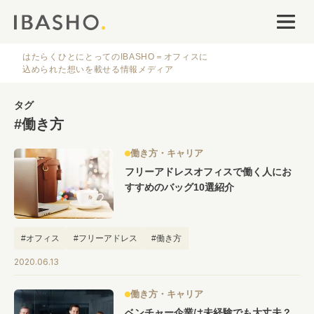
オフィスデザイン
ファシリティナレッジ
はたらくひとにとってのIBASHO＝オフィスに
込められた想いを載せる情報メディア
働き方・キャリア
タグ
#働き方
IBASHOについて
働き方・キャリア
フリーアドレスオフィスで働く人にお
すすめのバッグ10選紹介
#オフィス
#フリーアドレス
#働き方
人気のタグ
2020.06.13
#オフィス
#インタビュー
#ファシリティ
#デザイン
#事例
働き方・キャリア
#働き方
#特集
#レイアウト
#オフィス移転
#その他
ベンチャー企業は未経験でも大丈夫？