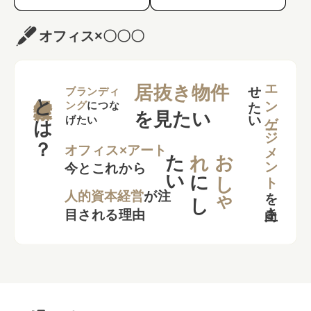
オフィス×〇〇〇
せ
い
エンゲージメント
居抜き物件
とは？
ブランディ
ング
につな
を見たい
げたい
た
い
れ
お
し
ゃ
オフィス×アート
今とこれから
に
し
を
向上さ
た
人的資本経営
が注
目される理由