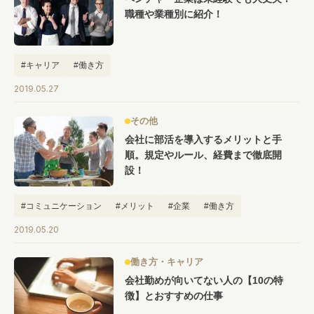
#キャリア
#ノウハウ
#内装
#おしゃれオフィス
#メリット
職種や業種別に紹介！
#こだわりオフィス
#コスト
#コミュニケーション
#フリーアドレス
#ブランディング
#キャリア
#働き方
2019.05.27
その他
会社に部活を導入するメリットと手
順。規定やルール、経費まで徹底開
設！
#コミュニケーション
#メリット
#企業
#働き方
2019.05.20
働き方・キャリア
会社勤めが向いてない人の【10の特
徴】とおすすめの仕事