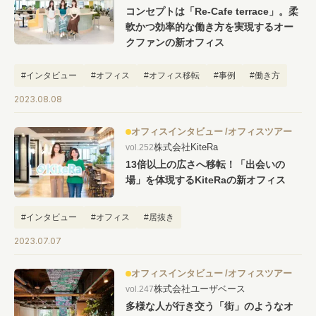
コンセプトは「Re-Cafe terrace」。柔
#キャリア
#ノウハウ
#内装
#おしゃれオフィス
#メリット
軟かつ効率的な働き方を実現するオー
#こだわりオフィス
#コスト
#コミュニケーション
クファンの新オフィス
#フリーアドレス
#ブランディング
#インタビュー
#オフィス
#オフィス移転
#事例
#働き方
2023.08.08
オフィスインタビュー
オフィスツアー
株式会社KiteRa
vol.252
13倍以上の広さへ移転！「出会いの
場」を体現するKiteRaの新オフィス
#インタビュー
#オフィス
#居抜き
2023.07.07
オフィスインタビュー
オフィスツアー
株式会社ユーザベース
vol.247
多様な人が行き交う「街」のようなオ