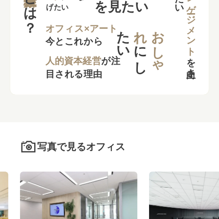
エンゲージメント
とは？
を見たい
げたい
た
い
れ
お
し
ゃ
オフィス×アート
今とこれから
に
し
を
向上さ
た
人的資本経営
が注
目される理由
写真で見るオフィス