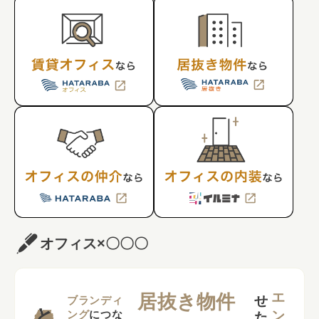
オフィス×〇〇〇
せ
い
居抜き物件
ブランディ
ング
につな