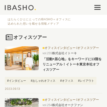
オフィスデザイン
ファシリティナレッジ
はたらくひとにとってのIBASHO＝オフィスに
込められた想いを載せる情報メディア
働き方・キャリア
オフィスツアー
IBASHOについて
オフィスインタビュー
オフィスツアー
株式会社イトーキ
vol.255
「活動×居心地」をキーワードに13階を
リニューアル！イトーキ東京本社オフ
ィスツアー
#インタビュー
#おしゃれオフィス
#オフィス
#レイアウト
人気のタグ
2023.09.13
#オフィス
#インタビュー
#ファシリティ
#デザイン
#事例
オフィスインタビュー
オフィスツアー
#働き方
#特集
#レイアウト
#オフィス移転
#その他
株式会社オークファン
vol.254