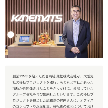
#キャリア
#ノウハウ
#内装
#おしゃれオフィス
#メリット
#こだわりオフィス
#コスト
#コミュニケーション
#フリーアドレス
#ブランディング
創業135年を迎えた総合商社 兼松株式会社が、大阪支
社の移転プロジェクトを遂行。もともと本社があった
場所が再開発されたことをきっかけに、分散していた
グループ各社を再び集約したといいます。この移転プ
ロジェクトを担当した総務課の梶内さんに、オフィス
のコンセプトや座席配置、移転後の変化についてお話