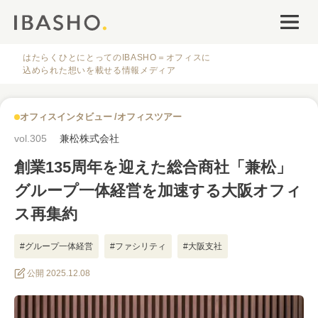
オフィスデザイン
ファシリティナレッジ
はたらくひとにとってのIBASHO＝オフィスに
込められた想いを載せる情報メディア
働き方・キャリア
オフィスインタビュー
オフィスツアー
IBASHOについて
vol.305
兼松株式会社
創業135周年を迎えた総合商社「兼松」
グループ一体経営を加速する大阪オフィ
ス再集約
人気のタグ
#グループ一体経営
#ファシリティ
#大阪支社
公開 2025.12.08
#オフィス
#インタビュー
#ファシリティ
#デザイン
#事例
#働き方
#特集
#レイアウト
#オフィス移転
#その他