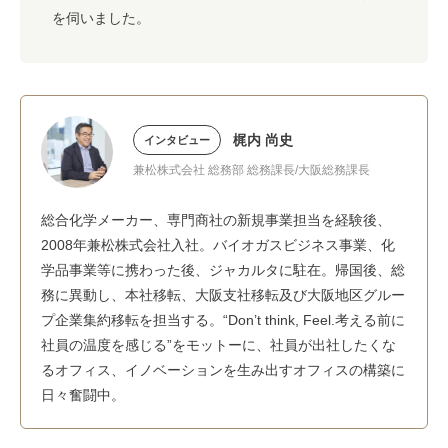
を伺いました。
梶内 尚史
インタビュー
兼松株式会社 総務部 総務課長/大阪総務課長
総合化学メーカー、専門商社の新規事業担当を経験後、
2008年兼松株式会社入社。バイオガスビジネス事業、化
学品事業等に携わった後、ジャカルタに駐在。帰国後、総
務に異動し、本社移転、大阪支社移転及び大阪地区グルー
プ企業集約移転を担当する。“Don’t think, Feel.考える前に
社員の温度を感じる”をモットーに、社員が出社したくな
るオフィス、イノベーションを生み出すオフィスの構築に
日々奮闘中。