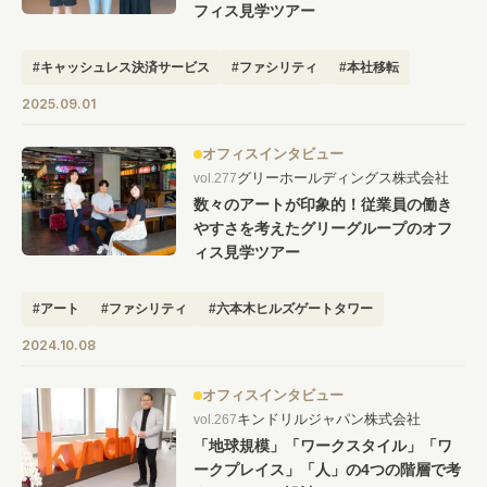
フィス見学ツアー
#キャッシュレス決済サービス
#ファシリティ
#本社移転
2025.09.01
オフィスインタビュー
グリーホールディングス株式会社
vol.277
数々のアートが印象的！従業員の働き
やすさを考えたグリーグループのオフ
ィス見学ツアー
#アート
#ファシリティ
#六本木ヒルズゲートタワー
#出社したくなるオフィス
#従業員のためのオフィス
2024.10.08
オフィスインタビュー
キンドリルジャパン株式会社
vol.267
「地球規模」「ワークスタイル」「ワ
ークプレイス」「人」の4つの階層で考