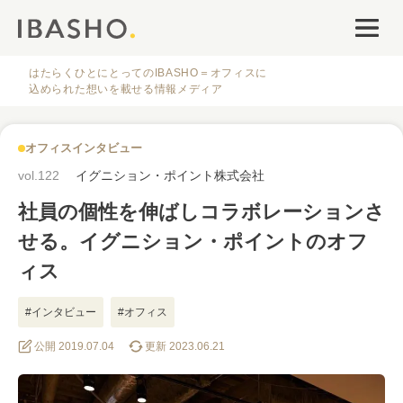
オフィスデザイン
ファシリティナレッジ
はたらくひとにとってのIBASHO＝オフィスに
込められた想いを載せる情報メディア
働き方・キャリア
オフィスインタビュー
IBASHOについて
vol.122
イグニション・ポイント株式会社
社員の個性を伸ばしコラボレーションさ
せる。イグニション・ポイントのオフ
ィス
人気のタグ
#インタビュー
#オフィス
公開 2019.07.04
更新 2023.06.21
#オフィス
#インタビュー
#ファシリティ
#デザイン
#事例
#働き方
#特集
#レイアウト
#オフィス移転
#その他