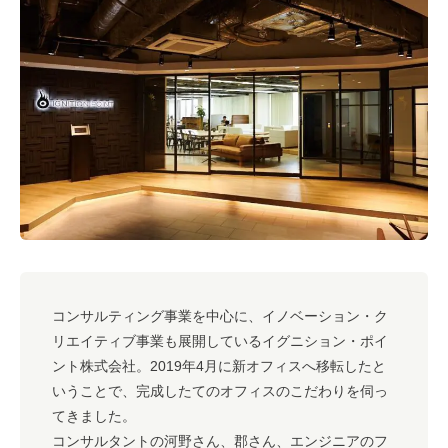
#キャリア
#ノウハウ
#内装
#おしゃれオフィス
#メリット
#こだわりオフィス
#コスト
#コミュニケーション
#フリーアドレス
#ブランディング
コンサルティング事業を中心に、イノベーション・ク
リエイティブ事業も展開しているイグニション・ポイ
ント株式会社。2019年4月に新オフィスへ移転したと
いうことで、完成したてのオフィスのこだわりを伺っ
てきました。
コンサルタントの河野さん、郡さん、エンジニアの
フ