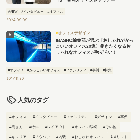
TIS 豊洲オフィス見学ツアー
#ABW
#インタビュー
#オフィス
2024.09.09
オフィスデザイン
IBASHO編集部が選ぶ【おしゃれでかっ
こいいオフィス20選】働きたくなるお
しゃれなオフィスが勢ぞろい！
#オフィス
#かっこいいオフィス
#ファシリティ
#事例
#特集
2017.11.20
人気のタグ
#オフィス
#インタビュー
#ファシリティ
#デザイン
#事例
#働き方
#特集
#レイアウト
#オフィス移転
#その他
#キャリア
#ノウハウ
#内装
#おしゃれオフィス
#メリット