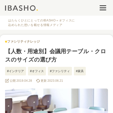
オフィスデザイン
ファシリティナレッジ
はたらくひとにとってのIBASHO＝オフィスに
込められた想いを載せる情報メディア
働き方・キャリア
ファシリティナレッジ
IBASHOについて
【人数・用途別】会議用テーブル・クロ
スのサイズの選び方
#インテリア
#オフィス
#ファシリティ
#家具
公開 2019.04.28
更新 2023.06.21
人気のタグ
#オフィス
#インタビュー
#ファシリティ
#デザイン
#事例
#働き方
#特集
#レイアウト
#オフィス移転
#その他