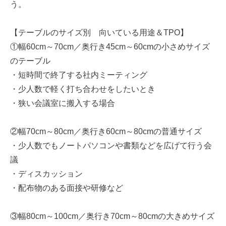
う。
【テーブルのサイズ別 向いている用途＆TPO】
①幅60cm～70cm／奥行き45cm～60cmの小さめサイズ
のテーブル
・短時間で終了する社内ミーティング
・少人数で軽く打ち合わせをしたいとき
・狭い会議室に搬入する場合
②幅70cm～80cm／奥行き60cm～80cmの普通サイズ
・少人数でもノートパソコンや書類などを広げて行う会
議
・ディスカッション
・配布物のある面接や研修など
③幅80cm～100cm／奥行き70cm～80cmの大きめサイズ