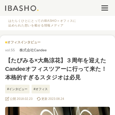
オフィスデザイン
ファシリティナレッジ
はたらくひとにとってのIBASHO＝オフィスに
込められた想いを載せる情報メディア
働き方・キャリア
オフィスインタビュー
IBASHOについて
vol.55
株式会社Candee
【たぴみる×大島涼花】３周年を迎えた
Candeeオフィスツアーに行って来た！
本格的すぎるスタジオは必見
人気のタグ
#インタビュー
#オフィス
公開 2018.02.23
更新 2023.08.24
#オフィス
#インタビュー
#ファシリティ
#デザイン
#事例
#働き方
#特集
#レイアウト
#オフィス移転
#その他