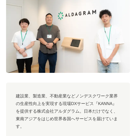
#キャリア
#ノウハウ
#内装
#おしゃれオフィス
#メリット
#こだわりオフィス
#コスト
#コミュニケーション
#フリーアドレス
#ブランディング
建設業、製造業、不動産業などノンデスクワーク業界
の生産性向上を実現する現場DXサービス『KANNA』
を提供する株式会社アルダグラム。日本だけでなく、
東南アジアをはじめ世界各国へサービスを届けていま
す。