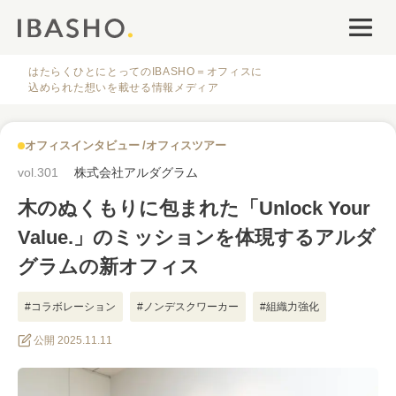
オフィスデザイン
ファシリティナレッジ
はたらくひとにとってのIBASHO＝オフィスに
込められた想いを載せる情報メディア
働き方・キャリア
オフィスインタビュー
オフィスツアー
IBASHOについて
vol.301
株式会社アルダグラム
木のぬくもりに包まれた「Unlock Your
Value.」のミッションを体現するアルダ
グラムの新オフィス
人気のタグ
#コラボレーション
#ノンデスクワーカー
#組織力強化
#虎ノ門移転
公開 2025.11.11
#オフィス
#インタビュー
#ファシリティ
#デザイン
#事例
#働き方
#特集
#レイアウト
#オフィス移転
#その他