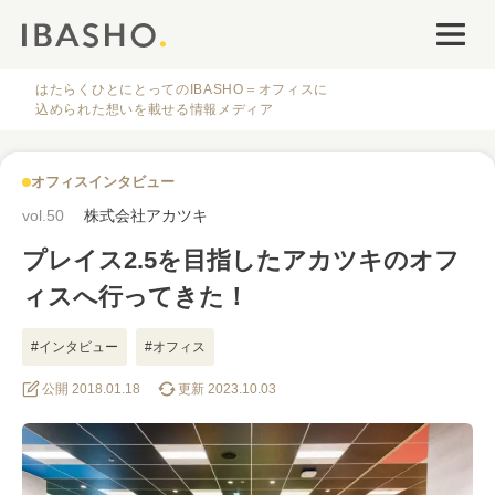
オフィスデザイン
ファシリティナレッジ
はたらくひとにとってのIBASHO＝オフィスに
込められた想いを載せる情報メディア
働き方・キャリア
オフィスインタビュー
IBASHOについて
vol.50
株式会社アカツキ
プレイス2.5を目指したアカツキのオフ
ィスへ行ってきた！
#インタビュー
#オフィス
人気のタグ
公開 2018.01.18
更新 2023.10.03
#オフィス
#インタビュー
#ファシリティ
#デザイン
#事例
#働き方
#特集
#レイアウト
#オフィス移転
#その他