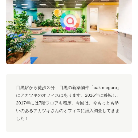
#キャリア
#ノウハウ
#内装
#おしゃれオフィス
#メリット
#こだわりオフィス
#コスト
#コミュニケーション
#フリーアドレス
#ブランディング
目黒駅から徒歩３分、目黒の新築物件
「oak meguro」
にアカツキのオフィスはあります。2016年に
移転し、
2017年には7階フロアも増床。今回は、今もっとも勢
いのあるアカツキさんのオフィスに潜入調査してきま
した！