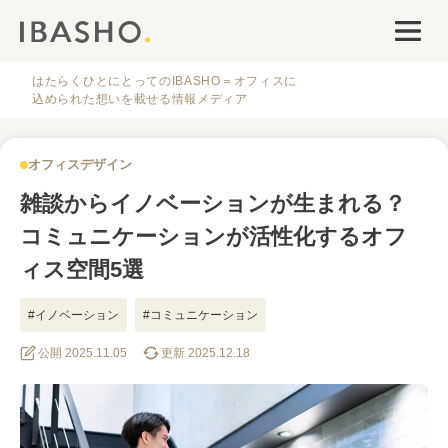
オフィスデザイン
ファシリティナレッジ
はたらくひとにとってのIBASHO＝オフィスに
込められた想いを載せる情報メディア
働き方・キャリア
オフィスデザイン
IBASHOについて
雑談からイノベーションが生まれる？
コミュニケーションが活性化するオフ
ィス空間5選
#イノベーション
#コミュニケーション
人気のタグ
公開 2025.11.05
更新 2025.12.18
#オフィス
#インタビュー
#ファシリティ
#デザイン
#事例
#働き方
#特集
#レイアウト
#オフィス移転
#その他