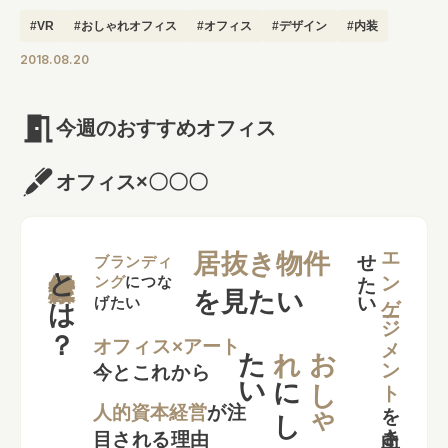
#VR
#おしゃれオフィス
#オフィス
#デザイン
#内装
2018.08.20
今週のおすすめオフィス
オフィス×〇〇〇
せ
い
エンゲージメント
居抜き物件
とは？
ブランディ
ング
につな
を見たい
げたい
た
い
れ
お
し
ゃ
オフィス×アート
今とこれから
に
し
を
向上さ
た
人的資本経営
が注
目される理由