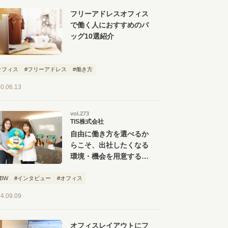
フリーアドレスオフィス
で働く人におすすめのバ
ッグ10選紹介
オフィス
#フリーアドレス
#働き方
0.06.13
vol.273
TIS株式会社
自由に働き方を選べるか
らこそ、出社したくなる
環境・機会を用意する。
TIS 豊洲オフィス見学
ツアー
ABW
#インタビュー
#オフィス
4.09.09
オフィスレイアウトにフ