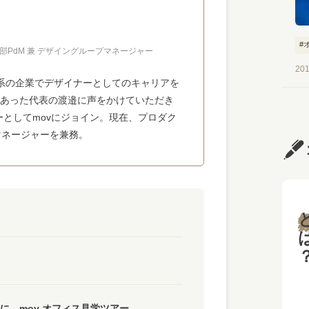
#
部PdM 兼 デザイングループマネージャー
#
201
C系の企業でデザイナーとしてのキャリアを
のあった代表の渡邉に声をかけていただき
ーとしてmovにジョイン。現在、プロダク
マネージャーを兼務。
と
に。mov オフィス見学ツアー