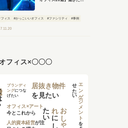
なるおしゃれなオフィス
が勢ぞろい！
オフィス
#かっこいいオフィス
#ファシリティ
#事例
特集
7.11.20
オフィス×〇〇〇
せ
い
エンゲージメント
居抜き物件
は？
ブランディ
ング
につな
を見たい
げたい
た
い
れ
お
し
ゃ
オフィス×アート
今とこれから
に
し
を
向上さ
た
人的資本経営
が注