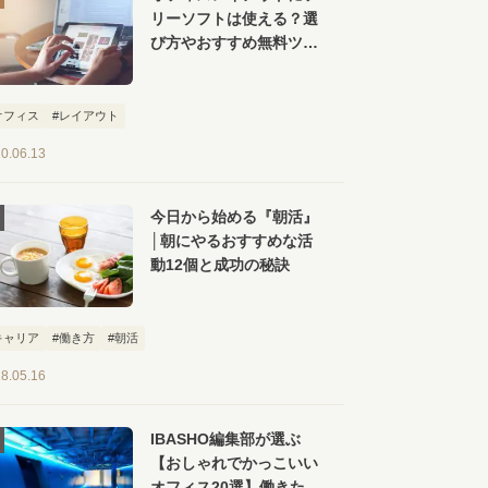
リーソフトは使える？選
び方やおすすめ無料ツー
ル【６選】を紹介
オフィス
#レイアウト
0.06.13
今日から始める『朝活』
│朝にやるおすすめな活
動12個と成功の秘訣
キャリア
#働き方
#朝活
8.05.16
IBASHO編集部が選ぶ
【おしゃれでかっこいい
オフィス20選】働きたく