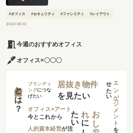
#オフィス
#セキュリティ
#ファシリティ
#レイアウト
2020.06.13
今週のおすすめオフィス
オフィス×〇〇〇
せ
い
エンゲージメント
居抜き物件
とは？
ブランディ
ング
につな
を見たい
げたい
た
い
れ
お
し
ゃ
オフィス×アート
今とこれから
に
し
を
向上さ
た
人的資本経営
が注