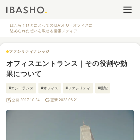
オフィスデザイン
ファシリティナレッジ
はたらくひとにとってのIBASHO＝オフィスに
込められた想いを載せる情報メディア
働き方・キャリア
ファシリティナレッジ
IBASHOについて
オフィスエントランス｜その役割や効
果について
#エントランス
#オフィス
#ファシリティ
#機能
公開 2017.10.24
更新 2023.06.21
人気のタグ
#オフィス
#インタビュー
#ファシリティ
#デザイン
#事例
#働き方
#特集
#レイアウト
#オフィス移転
#その他