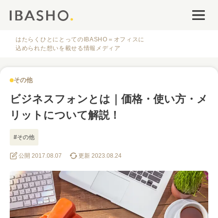
オフィスデザイン
ファシリティナレッジ
はたらくひとにとってのIBASHO＝オフィスに
込められた想いを載せる情報メディア
働き方・キャリア
その他
IBASHOについて
ビジネスフォンとは｜価格・使い方・メ
リットについて解説！
#その他
公開 2017.08.07
更新 2023.08.24
人気のタグ
#オフィス
#インタビュー
#ファシリティ
#デザイン
#事例
#働き方
#特集
#レイアウト
#オフィス移転
#その他