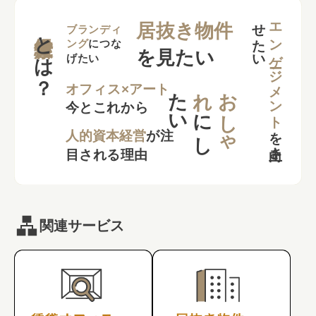
せ
い
エンゲージメント
居抜き物件
とは？
ブランディ
ング
につな
を見たい
げたい
た
い
れ
お
し
ゃ
オフィス×アート
今とこれから
に
し
を
向上さ
た
人的資本経営
が注
目される理由
関連サービス