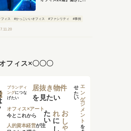
なるおしゃれなオフィス
が勢ぞろい！
オフィス
#かっこいいオフィス
#ファシリティ
#事例
特集
7.11.20
オフィス×〇〇〇
せ
い
エンゲージメント
居抜き物件
は？
ブランディ
ング
につな
を見たい
げたい
た
い
れ
お
し
ゃ
オフィス×アート
今とこれから
に
し
を
向上さ
た
人的資本経営
が注