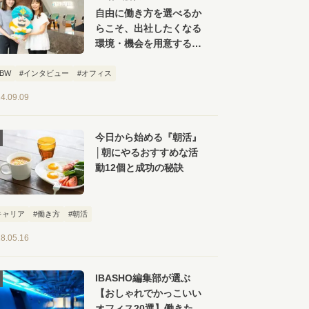
自由に働き方を選べるか
らこそ、出社したくなる
環境・機会を用意する。
TIS 豊洲オフィス見学
ツアー
ABW
#インタビュー
#オフィス
4.09.09
今日から始める『朝活』
│朝にやるおすすめな活
動12個と成功の秘訣
キャリア
#働き方
#朝活
8.05.16
IBASHO編集部が選ぶ
【おしゃれでかっこいい
オフィス20選】働きたく