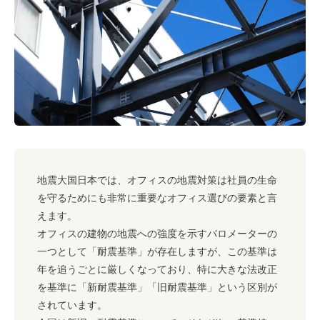
#キャリア
#ノウハウ
#内装
#おしゃれオフィス
#メリット
#こだわりオフィス
#コスト
#コミュニケーション
#フリーアドレス
#ブランディング
地震大国日本では、オフィスの地震対策は社員の生命
を守るためにも非常に重要なオフィス選びの要素と言
えます。
オフィスの建物の地震への強度を示すバロメーターの
一つとして「耐震基準」が存在しますが、この基準は
年を追うごとに厳しくなっており、特に大きな法改正
を基準に「新耐震基準」「旧耐震基準」という区別が
されています。