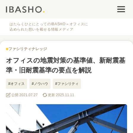
オフィスデザイン
ファシリティナレッジ
はたらくひとにとってのIBASHO＝オフィスに
込められた想いを載せる情報メディア
働き方・キャリア
ファシリティナレッジ
IBASHOについて
オフィスの地震対策の基準値、新耐震基
準・旧耐震基準の要点を解説
#オフィス
#ノウハウ
#ファシリティ
公開 2021.07.27
更新 2025.11.11
人気のタグ
#オフィス
#インタビュー
#ファシリティ
#デザイン
#事例
#働き方
#特集
#レイアウト
#オフィス移転
#その他