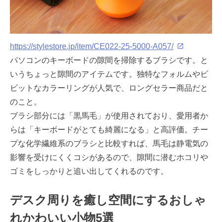
https://stylestore.jp/item/CE022-25-5000-A057/
パソコンのキーボードの隙間を掃除するブラシです。と
いうちょっと隙間のアイテムです。独特なフォルムやビ
ビットなカラーリングが人気で、ロングセラー商品だと
のこと。
ブラシ部分には「黒馬毛」が使用されており、愛用者か
らは「キーボードがとても綺麗になる」と高評価。チー
プな化学繊維系のブラシと比較すれば、馬毛は静電気の
影響を受けにくくコシがあるので、隙間に潜むホコリや
ゴミをしっかりと追い出してくれるのです。
デスク周りを癒し空間にするおしゃ
れかわいい小物5選