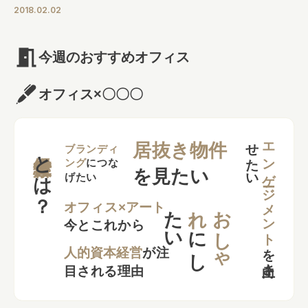
2018.02.02
今週のおすすめオフィス
オフィス×〇〇〇
せ
い
エンゲージメント
居抜き物件
とは？
ブランディ
ング
につな
を見たい
げたい
た
い
れ
お
し
ゃ
オフィス×アート
今とこれから
に
し
を
向上さ
た
人的資本経営
が注
目される理由