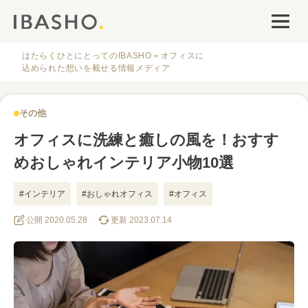
オフィスデザイン
ファシリティナレッジ
はたらくひとにとってのIBASHO＝オフィスに
込められた想いを載せる情報メディア
働き方・キャリア
その他
IBASHOについて
オフィスに洗練と癒しの風を！おすす
めおしゃれインテリア小物10選
#インテリア
#おしゃれオフィス
#オフィス
#かっこいいオフィス
公開 2020.05.28
更新 2023.07.14
#デザイン
人気のタグ
#オフィス
#インタビュー
#ファシリティ
#デザイン
#事例
#働き方
#特集
#レイアウト
#オフィス移転
#その他