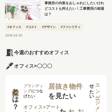
事務所の内装をおしゃれにしたいけれ
どコストも抑えたい！工事費用の相場
は？
#オフィス
#コスト
#デザイン
#ファシリティ
2019.04.30
今週のおすすめオフィス
オフィス×〇〇〇
せ
い
エンゲージメント
居抜き物件
とは？
ブランディ
ング
につな
を見たい
げたい
た
い
れ
オフィス×アート