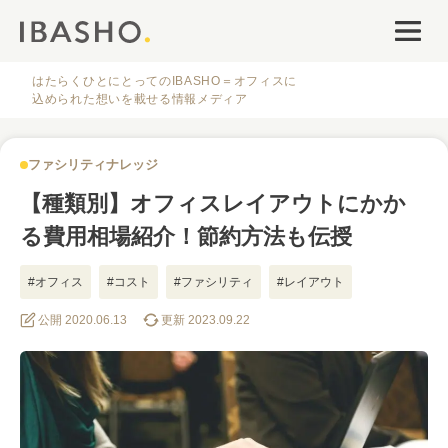
オフィスデザイン
ファシリティナレッジ
はたらくひとにとってのIBASHO＝オフィスに
込められた想いを載せる情報メディア
働き方・キャリア
ファシリティナレッジ
IBASHOについて
【種類別】オフィスレイアウトにかか
る費用相場紹介！節約方法も伝授
#オフィス
#コスト
#ファシリティ
#レイアウト
公開 2020.06.13
更新 2023.09.22
人気のタグ
#オフィス
#インタビュー
#ファシリティ
#デザイン
#事例
#働き方
#特集
#レイアウト
#オフィス移転
#その他