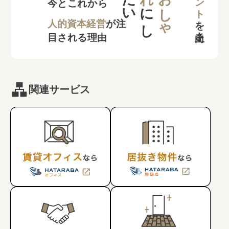
お
し
ゃ
今とこれから
に
し
を
向上さ
た
人的資本経営
が注
目される理由
関連サービス