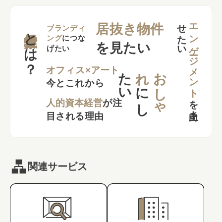
せ
い
エンゲージメント
居抜き物件
とは？
ブランディ
ング
につな
を見たい
げたい
た
い
れ
お
し
ゃ
オフィス×アート
今とこれから
に
し
を
向上さ
た
人的資本経営
が注
目される理由
関連サービス