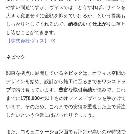
やすい問題ですが、ヴィスでは「どうすればデザインを
大きく変更せずに金額を抑えていけるか」という提案も
しっかりとしてくれるので、
納得のいく仕上がり
に落と
し込むことができます。
【株式会社ヴィス】
ネビック
関東を拠点に展開している
ネビック
は、オフィス空間の
デザインを始め、設計から施工に至るまでを
ワンストッ
プ
で請け負っています。
豊富な取引実績
が強みで、これ
までに
1万8,000社
以上ものオフィスデザインを手がけて
います。そのため、これまでの実績を重視した上で発注
したいという企業にはぴったりでしょう。
また、
コミュニケーション
面でも評判が高いのが特徴で