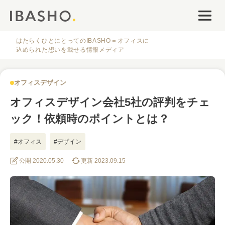
オフィスデザイン
ファシリティナレッジ
はたらくひとにとってのIBASHO＝オフィスに
込められた想いを載せる情報メディア
働き方・キャリア
オフィスデザイン
IBASHOについて
オフィスデザイン会社5社の評判をチェ
ック！依頼時のポイントとは？
#オフィス
#デザイン
公開 2020.05.30
更新 2023.09.15
人気のタグ
#オフィス
#インタビュー
#ファシリティ
#デザイン
#事例
#働き方
#特集
#レイアウト
#オフィス移転
#その他