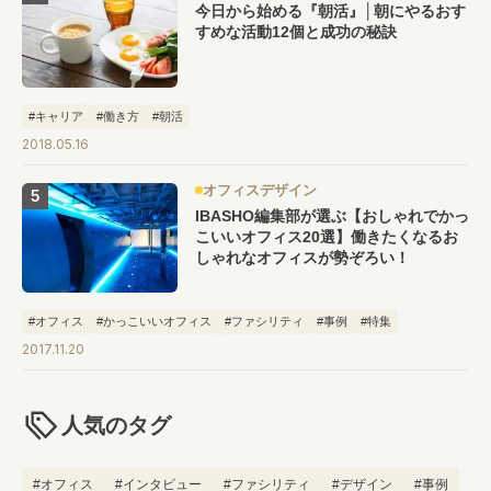
今日から始める『朝活』│朝にやるおす
すめな活動12個と成功の秘訣
#キャリア
#働き方
#朝活
2018.05.16
オフィスデザイン
IBASHO編集部が選ぶ【おしゃれでかっ
こいいオフィス20選】働きたくなるお
しゃれなオフィスが勢ぞろい！
#オフィス
#かっこいいオフィス
#ファシリティ
#事例
#特集
2017.11.20
人気のタグ
#オフィス
#インタビュー
#ファシリティ
#デザイン
#事例