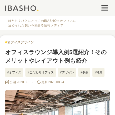
オフィスデザイン
ファシリティナレッジ
はたらくひとにとってのIBASHO＝オフィスに
込められた想いを載せる情報メディア
働き方・キャリア
オフィスデザイン
IBASHOについて
オフィスラウンジ導入例5選紹介！その
メリットやレイアウト例も紹介
#オフィス
#こだわりオフィス
#デザイン
#事例
#特集
公開 2020.06.13
更新 2023.08.24
人気のタグ
#オフィス
#インタビュー
#ファシリティ
#デザイン
#事例
#働き方
#特集
#レイアウト
#オフィス移転
#その他