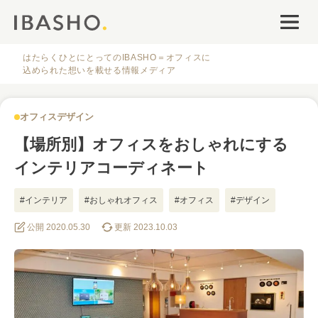
オフィスデザイン
ファシリティナレッジ
はたらくひとにとってのIBASHO＝オフィスに
込められた想いを載せる情報メディア
働き方・キャリア
オフィスデザイン
IBASHOについて
【場所別】オフィスをおしゃれにする
インテリアコーディネート
#インテリア
#おしゃれオフィス
#オフィス
#デザイン
#家具
公開 2020.05.30
更新 2023.10.03
人気のタグ
#オフィス
#インタビュー
#ファシリティ
#デザイン
#事例
#働き方
#特集
#レイアウト
#オフィス移転
#その他