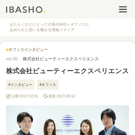
オフィスデザイン
ファシリティナレッジ
はたらくひとにとってのIBASHO＝オフィスに
込められた想いを載せる情報メディア
働き方・キャリア
オフィスインタビュー
IBASHOについて
vol.30
株式会社ビューティーエクスペリエンス
株式会社ビューティーエクスペリエンス
#インタビュー
#オフィス
公開 2017.02.01
更新 2023.09.12
人気のタグ
#オフィス
#インタビュー
#ファシリティ
#デザイン
#事例
#働き方
#特集
#レイアウト
#オフィス移転
#その他