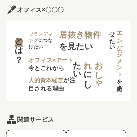
オフィス×〇〇〇
せ
い
エンゲージメント
居抜き物件
とは？
ブランディ
ング
につな
を見たい
げたい
た
い
れ
お
し
ゃ
オフィス×アート
今とこれから
に
し
を
向上さ
た
人的資本経営
が注
目される理由
関連サービス