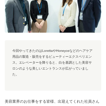
#キャリア
#ノウハウ
#内装
#おしゃれオフィス
#メリット
#こだわりオフィス
#コスト
#コミュニケーション
#フリーアドレス
#ブランディング
今回やってきたのはLorettaやHoneyceなどのヘアケア
用品の製造・販売をするビューティーエクスペリエン
ス。エレベーターを降りると、白を基調とした美容サ
ロンのような美しいエントランスが広がっていまし
た。
美容業界のお仕事をする皆様、出迎えてくれた社員さん