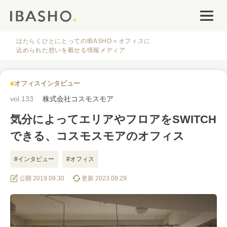
オフィスデザイン
ファシリティナレッジ
はたらくひとにとってのIBASHO＝オフィスに
込められた想いを載せる情報メディア
働き方・キャリア
オフィスインタビュー
IBASHOについて
vol.133
株式会社コスモスモア
気分によってエリアやフロアをSWITCH
できる、コスモスモアのオフィス
#インタビュー
#オフィス
人気のタグ
公開 2019.09.30
更新 2023.09.29
#オフィス
#インタビュー
#ファシリティ
#デザイン
#事例
#働き方
#特集
#レイアウト
#オフィス移転
#その他