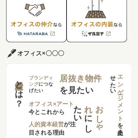
オフィス×〇〇〇
せ
い
エンゲージメント
居抜き物件
とは？
ブランディ
ング
につな
を見たい
げたい
た
い
れ
お
し
ゃ
オフィス×アート
今とこれから
に
し
を
向上さ
た
人的資本経営
が注
目される理由