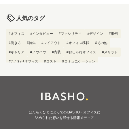
人気のタグ
#オフィス
#インタビュー
#ファシリティ
#デザイン
#事例
#働き方
#特集
#レイアウト
#オフィス移転
#その他
#キャリア
#ノウハウ
#内装
#おしゃれオフィス
#メリット
#こだわりオフィス
#コスト
#コミュニケーション
#フリーアドレス
#ブランディング
はたらくひとにとってのIBASHO＝オフィスに
込められた想いを載せる情報メディア