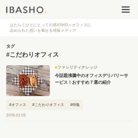
オフィスデザイン
ファシリティナレッジ
はたらくひとにとってのIBASHO＝オフィスに
込められた想いを載せる情報メディア
働き方・キャリア
タグ
#こだわりオフィス
IBASHOについて
ファシリティナレッジ
今話題沸騰中のオフィスデリバリーサ
ービス！おすすめ７選の紹介
#オフィス
#こだわりオフィス
#特集
人気のタグ
2018.02.05
#オフィス
#インタビュー
#ファシリティ
#デザイン
#事例
#働き方
#特集
#レイアウト
#オフィス移転
#その他