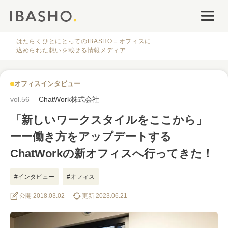
オフィスデザイン
ファシリティナレッジ
はたらくひとにとってのIBASHO＝オフィスに
込められた想いを載せる情報メディア
働き方・キャリア
オフィスインタビュー
IBASHOについて
vol.56
ChatWork株式会社
「新しいワークスタイルをここから」
ーー働き方をアップデートする
ChatWorkの新オフィスへ行ってきた！
人気のタグ
#インタビュー
#オフィス
公開 2018.03.02
更新 2023.06.21
#オフィス
#インタビュー
#ファシリティ
#デザイン
#事例
#働き方
#特集
#レイアウト
#オフィス移転
#その他