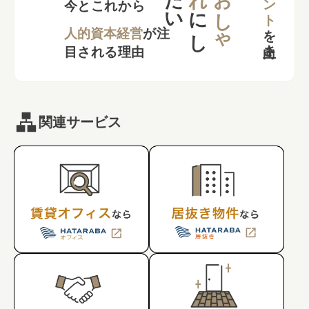
た
い
お
し
ゃ
今とこれから
に
し
を
向上さ
た
人的資本経営
が注
目される理由
関連サービス