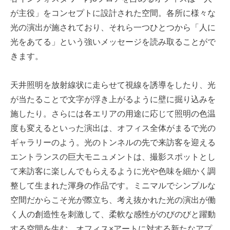
が主役」をコンセプトに設計された空間。各所に様々な
光の演出が施されており、それら一つひとつから「人に
光をあてる」という強いメッセージを読み取ることがで
きます。
天井照明を放射線状に走らせて視線を誘導をしたり、光
が当たることで文字が浮き上がるように壁に掘り込みを
施したり。さらには各エリアの用途に応じて照明の色温
度も変えるといった演出は、オフィス全体がまるで光の
ギャラリーのよう。光のトンネルの先で来訪客を迎える
エントランスの巨大モニュメントは、撮影スポットとし
て来訪客に楽しんでもらえるように光や色味を細かく調
整して生まれた渾身の作品です。ミニマルでシンプルな
空間だからこそ光が際立ち、考え抜かれた光の演出が働
く人の創造性を刺激して、柔軟な感性がのびのびと躍動
する空間を生む。オフィス×アートに対する新たなアプ