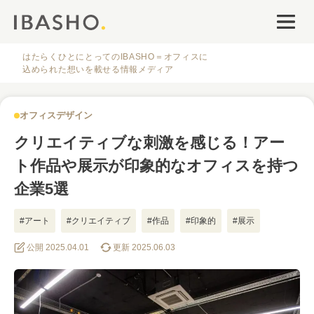
オフィスデザイン
ファシリティナレッジ
はたらくひとにとってのIBASHO＝オフィスに
込められた想いを載せる情報メディア
働き方・キャリア
オフィスデザイン
IBASHOについて
クリエイティブな刺激を感じる！アー
ト作品や展示が印象的なオフィスを持つ
企業5選
#アート
#クリエイティブ
#作品
#印象的
#展示
人気のタグ
公開 2025.04.01
更新 2025.06.03
#オフィス
#インタビュー
#ファシリティ
#デザイン
#事例
#働き方
#特集
#レイアウト
#オフィス移転
#その他