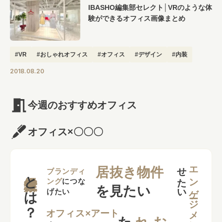
IBASHO編集部セレクト│VRのような体
験ができるオフィス画像まとめ
#VR
#おしゃれオフィス
#オフィス
#デザイン
#内装
2018.08.20
今週のおすすめオフィス
オフィス×〇〇〇
せ
い
エンゲージメント
居抜き物件
とは？
ブランディ
ング
につな
を見たい
げたい
れ
オフィス×アート