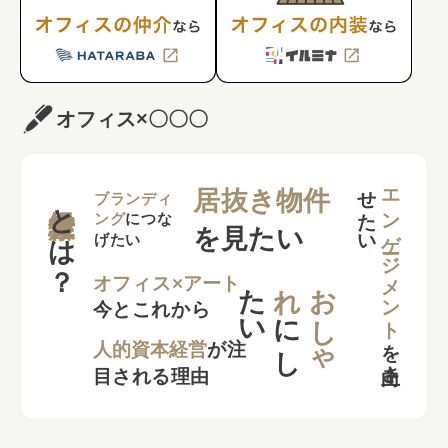
オフィス×〇〇〇
せ
い
エンゲージメント
居抜き物件
とは？
ブランディ
ング
につな
を見たい
げたい
た
い
れ
お
し
ゃ
オフィス×アート
今とこれから
に
し
を
向上さ
た
人的資本経営
が注
目される理由