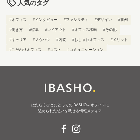
人気のタグ
#オフィス
#インタビュー
#ファシリティ
#デザイン
#事例
#働き方
#特集
#レイアウト
#オフィス移転
#その他
#キャリア
#ノウハウ
#内装
#おしゃれオフィス
#メリット
#こだわりオフィス
#コスト
#コミュニケーション
#フリーアドレス
#ブランディング
はたらくひとにとってのIBASHO＝オフィスに
込められた想いを載せる情報メディア