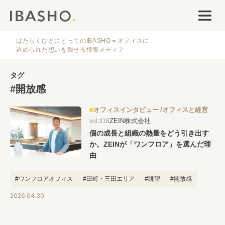
オフィスデザイン
ファシリティナレッジ
はたらくひとにとってのIBASHO＝オフィスに
込められた想いを載せる情報メディア
働き方・キャリア
タグ
#開放感
IBASHOについて
オフィスインタビュー
オフィスと経営
ZEIN株式会社
vol.318
個の成長と組織の熱量をどう引き出す
か。ZEINが「ワンフロア」を選んだ理
由
人気のタグ
#ワンフロアオフィス
#田町・三田エリア
#眺望
#開放感
2026.04.30
#オフィス
#インタビュー
#ファシリティ
#デザイン
#事例
#働き方
#特集
#レイアウト
#オフィス移転
#その他