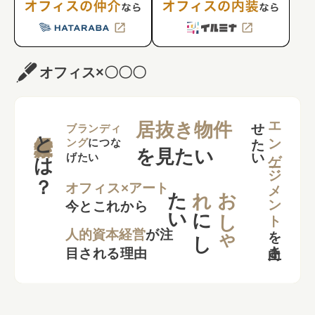
オフィス×〇〇〇
せ
い
エンゲージメント
居抜き物件
とは？
ブランディ
ング
につな
を見たい
げたい
た
い
れ
お
し
ゃ
オフィス×アート
今とこれから
に
し
を
向上さ
た
人的資本経営
が注
目される理由