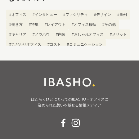
#オフィス
#インタビュー
#ファシリティ
#デザイン
#事例
#働き方
#特集
#レイアウト
#オフィス移転
#その他
#キャリア
#ノウハウ
#内装
#おしゃれオフィス
#メリット
#こだわりオフィス
#コスト
#コミュニケーション
#フリーアドレス
#ブランディング
はたらくひとにとってのIBASHO＝オフィスに
込められた想いを載せる情報メディア