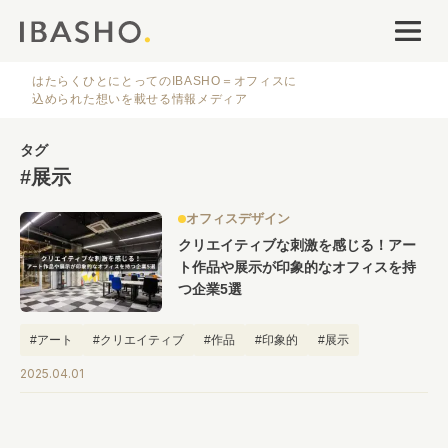
オフィスデザイン
ファシリティナレッジ
はたらくひとにとってのIBASHO＝オフィスに
込められた想いを載せる情報メディア
働き方・キャリア
タグ
#展示
IBASHOについて
オフィスデザイン
クリエイティブな刺激を感じる！アー
ト作品や展示が印象的なオフィスを持
つ企業5選
#アート
#クリエイティブ
#作品
#印象的
#展示
人気のタグ
2025.04.01
#オフィス
#インタビュー
#ファシリティ
#デザイン
#事例
#働き方
#特集
#レイアウト
#オフィス移転
#その他