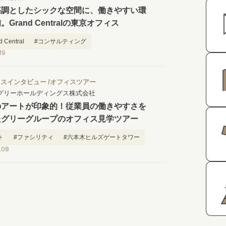
基調としたシックな空間に、働きやすい環
。Grand Centralの東京オフィス
 Central
#コンサルティング
19
ルスマーケティング
#出社したくなるオフィス
ィスインタビュー
オフィスツアー
グリーホールディングス株式会社
のアートが印象的！従業員の働きやすさを
たグリーグループのオフィス見学ツアー
ト
#ファシリティ
#六本木ヒルズゲートタワー
.08
したくなるオフィス
#従業員のためのオフィス