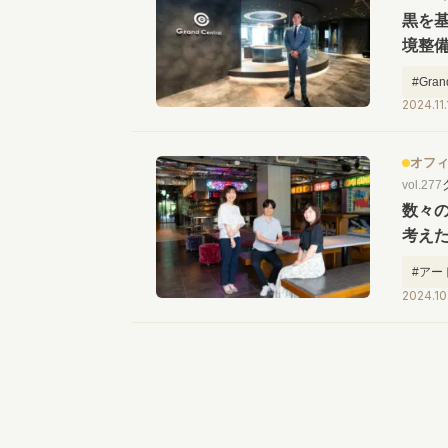
黒を
境整備
#Grand
2024.11.
#セー
オフ
vol.277
数々
考え
#アー
2024.10
#出社