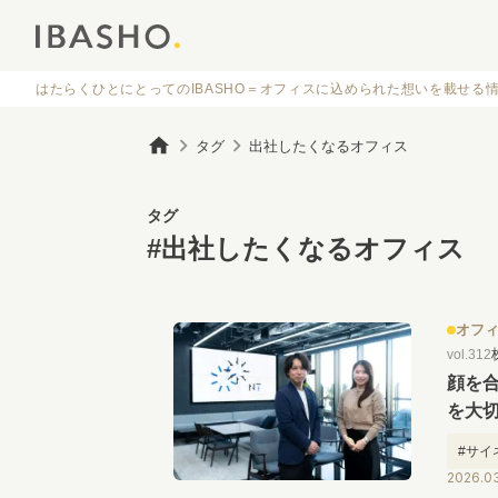
はたらくひとにとってのIBASHO＝オフィスに
込められた想いを載せる
タグ
出社したくなるオフィス
タグ
#出社したくなるオフィス
オフ
vol.312
顔を
を大
ノロ
#サイ
2026.03
#出社