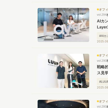
オフ
vol.294
AIカ
Lay
学ツ
#AI
2025.0
#出社
オフ
vol.290
戦略的
ス見
#LUU
2025.0
#出社
オフ
vol.280