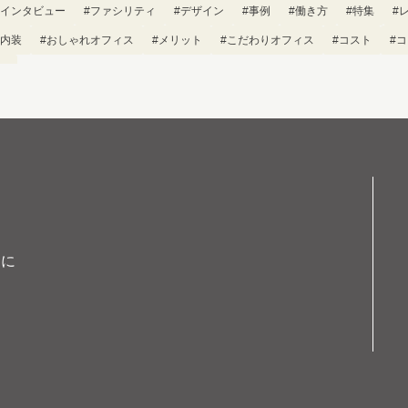
#インタビュー
#ファシリティ
#デザイン
#事例
#働き方
#特集
#
#内装
#おしゃれオフィス
#メリット
#こだわりオフィス
#コスト
#
グ
スに