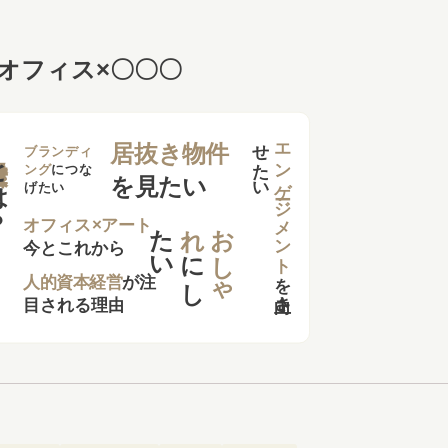
オフィス×〇〇〇
せ
い
エンゲージメント
居抜き物件
は？
ブランディ
ング
につな
を見たい
げたい
た
い
れ
お
し
ゃ
オフィス×アート
今とこれから
に
し
を
向上さ
た
人的資本経営
が注
目される理由