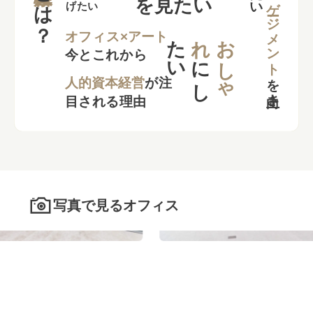
エンゲージメント
とは？
を見たい
げたい
た
い
れ
お
し
ゃ
オフィス×アート
今とこれから
に
し
を
向上さ
た
人的資本経営
が注
目される理由
写真で見るオフィス