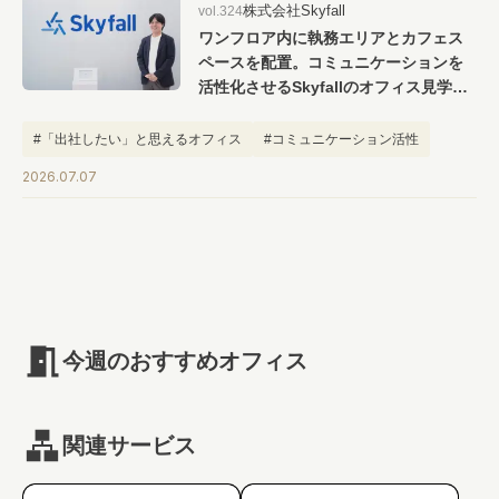
株式会社Skyfall
vol.324
#キャリア
#ノウハウ
#内装
#おしゃれオフィス
#メリット
ワンフロア内に執務エリアとカフェス
#こだわりオフィス
#コスト
#コミュニケーション
ペースを配置。コミュニケーションを
活性化させるSkyfallのオフィス見学ツ
#フリーアドレス
#ブランディング
アー
#「出社したい」と思えるオフィス
#コミュニケーション活性
#ワンフロア
2026.07.07
今週のおすすめオフィス
関連サービス