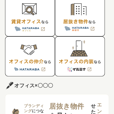
オフィス×〇〇〇
せ
い
居抜き物件
ブランディ
ング
につな