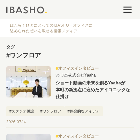
オフィスデザイン
ファシリティナレッジ
はたらくひとにとってのIBASHO＝オフィスに
込められた想いを載せる情報メディア
働き方・キャリア
タグ
#ワンフロア
IBASHOについて
オフィスインタビュー
株式会社Yaaha
vol.325
ショート動画の未来を創るYaahaが
本町の新拠点に込めたアイコニックな
仕掛け
人気のタグ
#スタジオ併設
#ワンフロア
#偶発的なアイデア
2026.07.14
#オフィス
#インタビュー
#ファシリティ
#デザイン
#事例
#働き方
#特集
#レイアウト
#オフィス移転
#その他
オフィスインタビュー