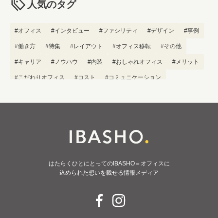
人気のタグ
#オフィス
#インタビュー
#ファシリティ
#デザイン
#事例
#働き方
#特集
#レイアウト
#オフィス移転
#その他
#キャリア
#ノウハウ
#内装
#おしゃれオフィス
#メリット
#こだわりオフィス
#コスト
#コミュニケーション
#フリーアドレス
#ブランディング
はたらくひとにとってのIBASHO＝オフィスに
込められた想いを載せる情報メディア