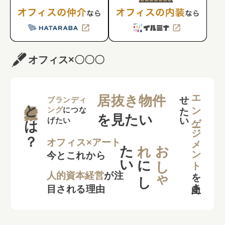
オフィス×〇〇〇
せ
い
エンゲージメント
居抜き物件
とは？
ブランディ
ング
につな
を見たい
げたい
た
い
れ
お
し
ゃ
オフィス×アート
今とこれから
に
し
を
向上さ
た
人的資本経営
が注
目される理由
本