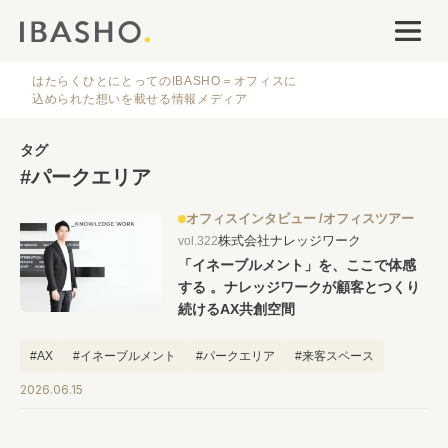
オフィスデザイン
ファシリティナレッジ
はたらくひとにとってのIBASHO＝オフィスに
込められた想いを載せる情報メディア
働き方・キャリア
タグ
#パークエリア
IBASHOについて
オフィスインタビュー
オフィスツアー
株式会社ナレッジワーク
vol.322
「イネーブルメント」を、ここで体感
する 。ナレッジワークが顧客とつくり
続けるAX共創空間
人気のタグ
#AX
#イネーブルメント
#パークエリア
#来客スペース
2026.06.15
#オフィス
#インタビュー
#ファシリティ
#デザイン
#事例
#働き方
#特集
#レイアウト
#オフィス移転
#その他