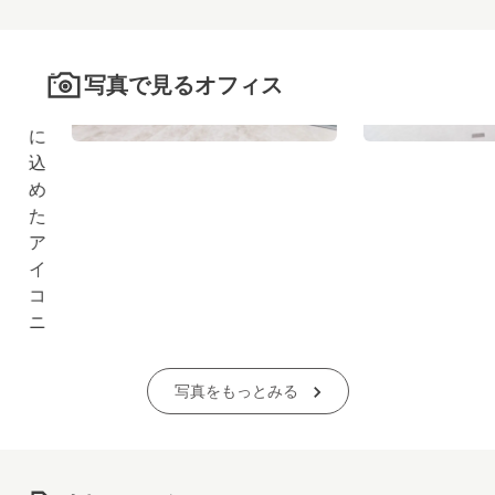
町
の
新
写真で見るオフィス
拠
点
に
込
め
た
ア
イ
コ
ニ
ッ
ク
写真をもっとみる
な
仕
掛
け">